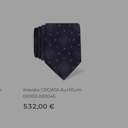
Kravata CROATA AuHRum
m
Kravata CROATA AuHRum
010102-000045
532,00 €