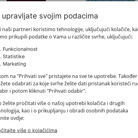
i upravljate svojim podacima
i naši partneri koristimo tehnologije, uključujući kolačiće, k
mo prikupili podatke o Vama u različite svrhe, uključujući:
Funkcionalnost
Statistike
Marketing
vata CROATA AuHRum
Kravata CROATA AuHRu
102-000056
010102-000057
kom na "Prihvati sve" pristajete na sve te upotrebe. Također
2,00 €
532,00 €
ete odabrati za koje svrhe želite dati pristanak koristeći ru
bir i potom kliknuti "Prihvati odabir".
 želite pročitati više o našoj upotrebi kolačića i drugih
nologija, kao i o prikupljanju i obradi osobnih podataka
vata CROATA AuHRum
Kravata CROATA AuHRum
knite ovdje:
čitajte više o kolačićima