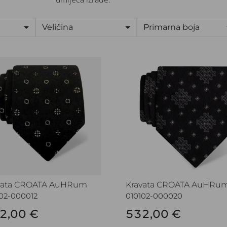
Veličina
Primarna boja
vata CROATA AuHRum
Kravata CROATA AuHRum
vata CROATA AuHRum
Kravata CROATA AuHRu
02-000012
010102-000020
2,00 €
532,00 €