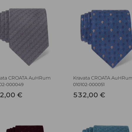
vata CROATA AuHRum
Kravata CROATA AuHRum
vata CROATA AuHRum
Kravata CROATA AuHRu
102-000049
010102-000051
2,00 €
532,00 €
vata CROATA AuHRum
Kravata CROATA AuHRum