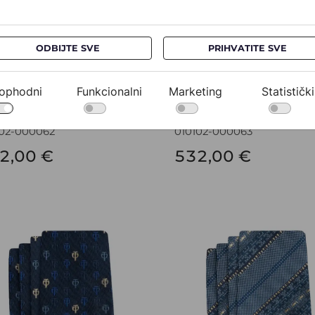
ODBIJTE SVE
PRIHVATITE SVE
ophodni
Funkcionalni
Marketing
Statistički
vata CROATA AuHRum
Kravata CROATA AuHRu
102-000062
010102-000063
2,00 €
532,00 €
vata CROATA AuHRum
Kravata CROATA AuHRum