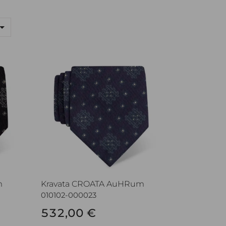
Kravata CROATA AuHRum
m
Kravata CROATA AuHRum
010102-000023
532,00 €