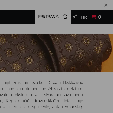
PRIJAVI SE
Open search modal
0
PRETRAGA
HR
enijih izraza umijeća kuće Croata. Ekskluzivnu
su utkane niti oplemenjene 24-karatnim zlatom.
ogatom teksturom svile, stvarajući suvremen i
e, džepni rupčići i drugi usklađeni detalji linije
aju jedinstven spoj svile, zlata i vrhunskog