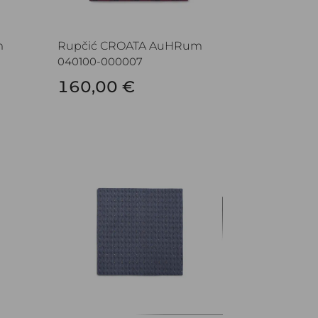
m
Rupčić CROATA AuHRum
040100-000007
160,00 €
Rupčić CROATA AuHRum