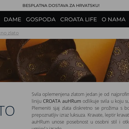
BESPLATNA DOSTAVA ZA HRVATSKU!
DAME
GOSPODA
CROATA LIFE
O NAMA
čno zlato
Svila oplemenjena zlatom jedan je od najprofinj
liniju
CROATA auHRum
odlikuje svila u koju 
TO
Plemeniti sjaj zlata diskretno se prožima s b
prepoznatljiv izraz luksuza. Kravate, leptir kravat
auHRum unose posebnost u osobni stil i otkriv
umijeća izrade.