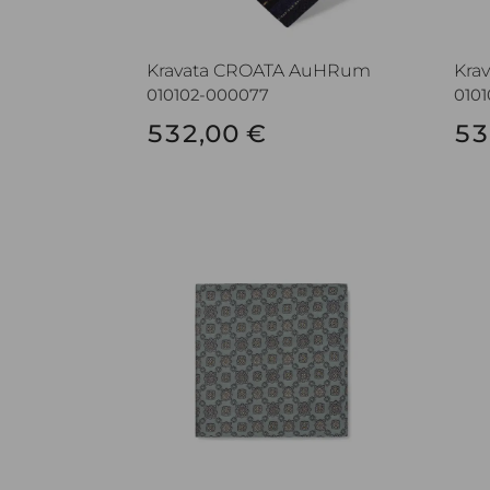
Kravata CROATA AuHRum
Kra
010102-000077
010
532,00 €
53
Rupčić CROATA AuHRum
Rup