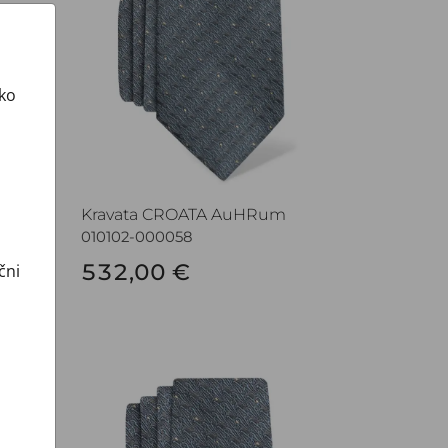
ako
m
Kravata CROATA AuHRum
010102-000058
532,00 €
čni
Kravata CROATA AuHRum