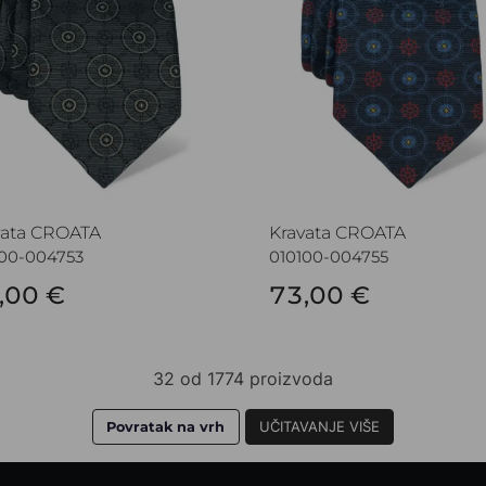
vata CROATA
Kravata CROATA
100-004753
010100-004755
,00 €
73,00 €
32 od 1774 proizvoda
Povratak na vrh
UČITAVANJE VIŠE