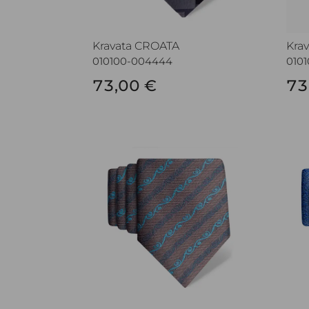
Kravata CROATA
Kra
010100-004444
010
73,00 €
73
Kravata CROATA
Kra