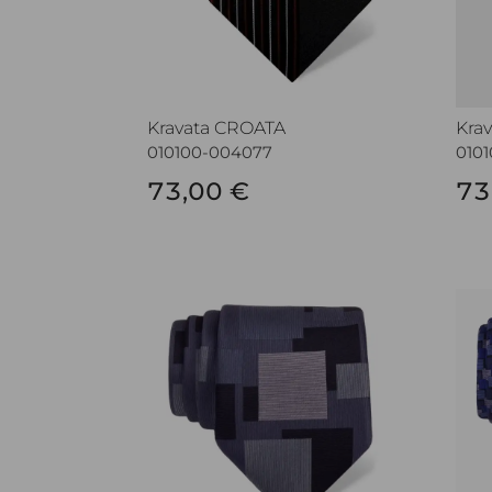
Kravata CROATA
Kra
010100-004077
010
73,00 €
73
Kravata CROATA
Kra