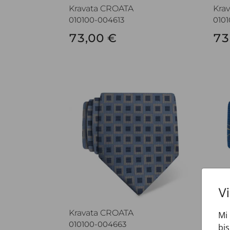
Kravata CROATA
Kra
010100-004613
010
73,00 €
73
Kravata CROATA
Kra
V
Kravata CROATA
Kra
Mi 
010100-004663
010
bis