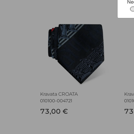
Ne
Kravata CROATA
Kra
Kravata CROATA
Kra
010100-004721
010
73,00 €
73