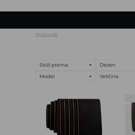
Proizvodi
Složi prema:
Dezen
Model
Veličina
Kravata CROATA
Kra