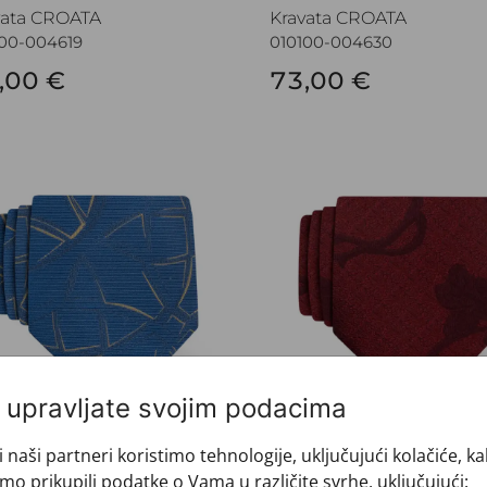
vata CROATA
Kravata CROATA
100-004619
010100-004630
,00 €
73,00 €
vata CROATA
Kravata CROATA
i upravljate svojim podacima
vata CROATA
Kravata CROATA
i naši partneri koristimo tehnologije, uključujući kolačiće, k
100-004667
010100-004677
mo prikupili podatke o Vama u različite svrhe, uključujući: