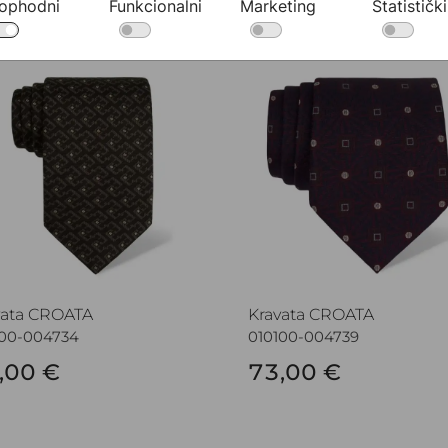
ophodni
Funkcionalni
Marketing
Statistički
vata CROATA
Kravata CROATA
vata CROATA
Kravata CROATA
100-004734
010100-004739
,00 €
73,00 €