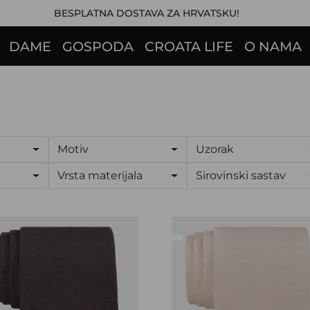
BESPLATNA DOSTAVA ZA HRVATSKU!
DAME
GOSPODA
CROATA LIFE
O NAMA
Motiv
Uzorak
Vrsta materijala
Sirovinski sastav
vata CROATA
Kravata CROATA