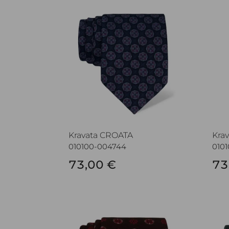
Kravata CROATA
Kra
Kravata CROATA
Kra
010100-004744
010
73,00 €
73
Kravata CROATA
Kra