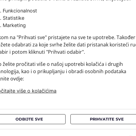
,00 €
73,00 €
Funkcionalnost
Statistike
Marketing
vata CROATA
Kravata CROATA
kom na "Prihvati sve" pristajete na sve te upotrebe. Također
ete odabrati za koje svrhe želite dati pristanak koristeći ru
bir i potom kliknuti "Prihvati odabir".
 želite pročitati više o našoj upotrebi kolačića i drugih
nologija, kao i o prikupljanju i obradi osobnih podataka
knite ovdje:
čitajte više o kolačićima
vata CROATA
Kravata CROATA
00-004712
010100-004713
ODBIJTE SVE
PRIHVATITE SVE
,00 €
73,00 €