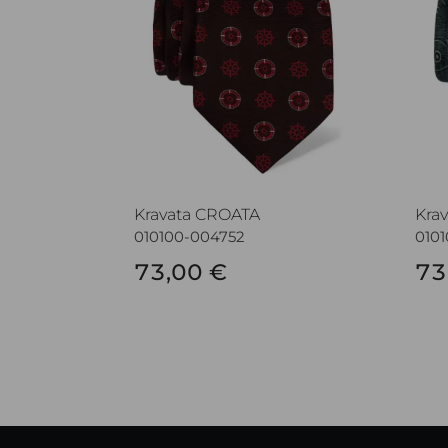
Kravata CROATA
Kra
010100-004752
010
73,00 €
73