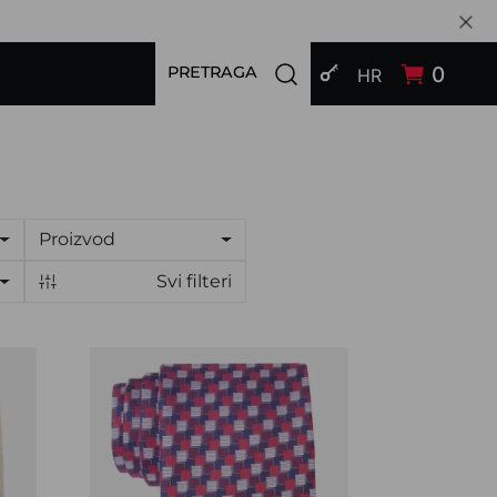
PRIJAVI SE
Open search modal
0
PRETRAGA
HR
Proizvod
Svi filteri
Kravata CROATA