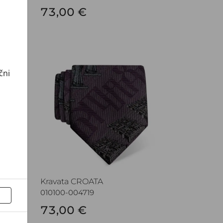
73,00 €
Kravata CROATA
čni
Kravata CROATA
010100-004719
73,00 €