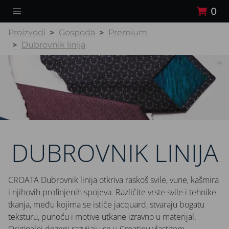
0
Proizvodi
Gospoda
Premium
Dubrovnik linija
DUBROVNIK LINIJA
CROATA Dubrovnik linija otkriva raskoš svile, vune, kašmira
i njihovih profinjenih spojeva. Različite vrste svile i tehnike
tkanja, među kojima se ističe jacquard, stvaraju bogatu
teksturu, punoću i motive utkane izravno u materijal.