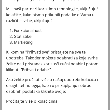
Kravata CROATA Dubrovnik
Kravata CROATA Dubrovnik
Mi i naši partneri koristimo tehnologije, uključujući
kolačiće, kako bismo prikupili podatke o Vama u
različite svrhe, uključujući:
Funkcionalnost
Statistike
Marketing
Klikom na "Prihvati sve" pristajete na sve te
Kravata CROATA Dubrovnik
Kravata CROATA Dubrovnik
upotrebe. Također možete odabrati za koje svrhe
010150-000366
010250-000033
želite dati pristanak koristeći ručni odabir i potom
192,00 €
192,00 €
kliknuti "Prihvati odabir".
Ako želite pročitati više o našoj upotrebi kolačića i
drugih tehnologija, kao i o prikupljanju i obradi
Kravata CROATA Dubrovnik
Košulja CROATA Dubrovnik
osobnih podataka kliknite ovdje:
Pročitajte više o kolačićima