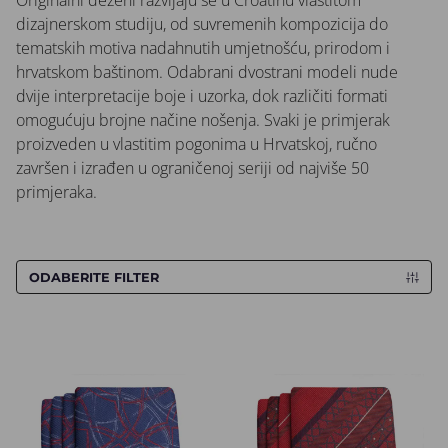
Originalni dezeni razvijaju se u Croatinu vlastitom
dizajnerskom studiju, od suvremenih kompozicija do
tematskih motiva nadahnutih umjetnošću, prirodom i
hrvatskom baštinom. Odabrani dvostrani modeli nude
dvije interpretacije boje i uzorka, dok različiti formati
omogućuju brojne načine nošenja. Svaki je primjerak
proizveden u vlastitim pogonima u Hrvatskoj, ručno
završen i izrađen u ograničenoj seriji od najviše 50
primjeraka.
ODABERITE FILTER
Kravata CROATA Dubrovnik
Kravata CROATA Dubrovnik