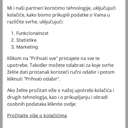
Mi i naši partneri koristimo tehnologije, uključujući
kolačiće, kako bismo prikupili podatke o Vama u
Prsluk i svečana kravata CROATA Festum
Prsluk i svečana kravata 
različite svrhe, uključujući:
Funkcionalnost
Statistike
Marketing
Klikom na "Prihvati sve" pristajete na sve te
upotrebe. Također možete odabrati za koje svrhe
želite dati pristanak koristeći ručni odabir i potom
Prsluk i svečana kravata CROATA Festum
Prsluk i svečana kravata CROATA Festum
kliknuti "Prihvati odabir".
073000-000005
073000-000006
Ako želite pročitati više o našoj upotrebi kolačića i
165,00 €
165,00 €
drugih tehnologija, kao i o prikupljanju i obradi
osobnih podataka kliknite ovdje:
Pročitajte više o kolačićima
Prsluk i svečana kravata CROATA Festum
Prsluk i svečana kravata 