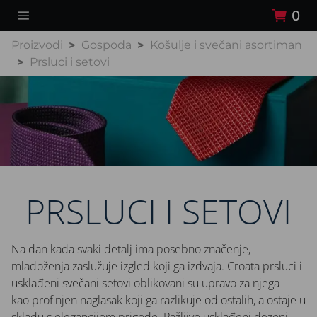
0
Proizvodi
Gospoda
Košulje i svečani asortiman
Prsluci i setovi
PRSLUCI I SETOVI
Na dan kada svaki detalj ima posebno značenje,
mladoženja zaslužuje izgled koji ga izdvaja. Croata prsluci i
usklađeni svečani setovi oblikovani su upravo za njega –
kao profinjen naglasak koji ga razlikuje od ostalih, a ostaje u