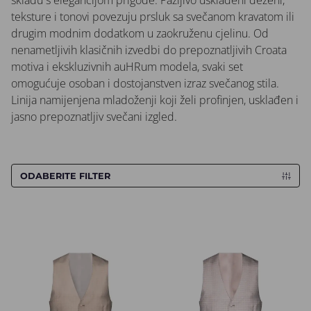
skladu s elegancijom prigode. Pažljivo usklađeni dezeni,
teksture i tonovi povezuju prsluk sa svečanom kravatom ili
drugim modnim dodatkom u zaokruženu cjelinu. Od
nenametljivih klasičnih izvedbi do prepoznatljivih Croata
motiva i ekskluzivnih auHRum modela, svaki set
omogućuje osoban i dostojanstven izraz svečanog stila.
Linija namijenjena mladoženji koji želi profinjen, usklađen i
jasno prepoznatljiv svečani izgled.
ODABERITE FILTER
Prsluk CROATA AuHRum
Prsluk CROATA AuHRum