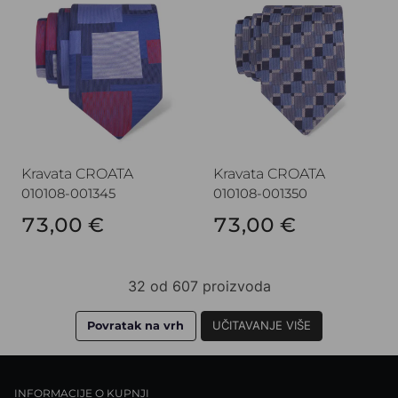
Kravata CROATA
Kravata CROATA
010108-001345
010108-001350
73,00 €
73,00 €
32 od 607 proizvoda
Povratak na vrh
UČITAVANJE VIŠE
INFORMACIJE O KUPNJI