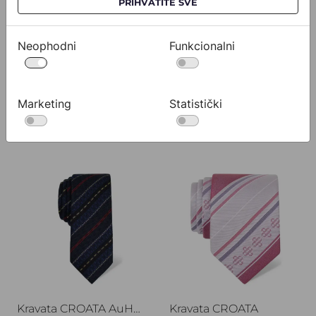
PRIHVATITE SVE
Neophodni
Funkcionalni
Kravata CROATA AuHRum
Kravata CROATA AuHRum
010102-000075
010102-000078
Marketing
Statistički
532,00 €
532,00 €
Kravata CROATA AuHRum
Kravata CROATA
Kravata CROATA AuHRum
Kravata CROATA