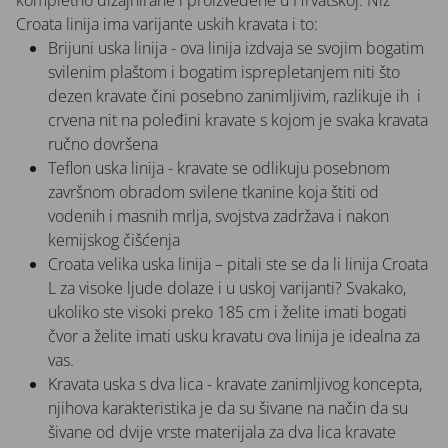
kompletno dizajnirane i proizvedene u Hrvatskoj. Niz
Croata linija ima varijante uskih kravata i to:
Brijuni uska linija - ova linija izdvaja se svojim bogatim
svilenim plaštom i bogatim isprepletanjem niti što
dezen kravate čini posebno zanimljivim, razlikuje ih i
crvena nit na poleđini kravate s kojom je svaka kravata
ručno dovršena
Teflon uska linija - kravate se odlikuju posebnom
završnom obradom svilene tkanine koja štiti od
vodenih i masnih mrlja, svojstva zadržava i nakon
kemijskog čišćenja
Croata velika uska linija – pitali ste se da li linija Croata
L za visoke ljude dolaze i u uskoj varijanti? Svakako,
ukoliko ste visoki preko 185 cm i želite imati bogati
čvor a želite imati usku kravatu ova linija je idealna za
vas.
Kravata uska s dva lica - kravate zanimljivog koncepta,
njihova karakteristika je da su šivane na način da su
šivane od dvije vrste materijala za dva lica kravate