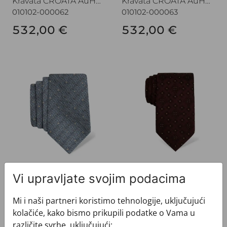
Kravata CROATA AuHRum
Kravata CROATA AuHRum
010102-000062
010102-000063
532,00 €
532,00 €
Kravata CROATA AuHRum
Kravata CROATA AuHRum
Kravata CROATA AuHRum
Kravata CROATA AuHRum
Vi upravljate svojim podacima
010102-000064
010102-000066
532,00 €
532,00 €
Mi i naši partneri koristimo tehnologije, uključujući
kolačiće, kako bismo prikupili podatke o Vama u
različite svrhe, uključujući: