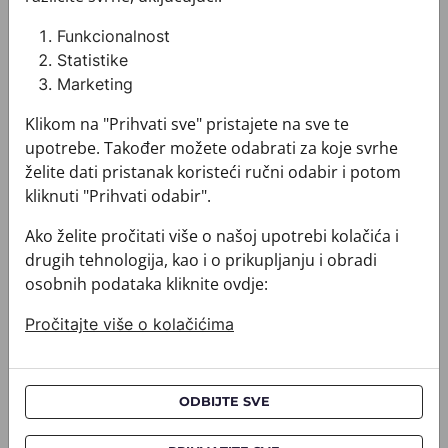
Kravata CROATA AuHRum
Kravata CROATA AuHRum
Funkcionalnost
Statistike
Marketing
Klikom na "Prihvati sve" pristajete na sve te
upotrebe. Također možete odabrati za koje svrhe
želite dati pristanak koristeći ručni odabir i potom
kliknuti "Prihvati odabir".
Kravata CROATA AuHRum
Kravata CROATA AuHRum
Ako želite pročitati više o našoj upotrebi kolačića i
010102-000069
010102-000072
drugih tehnologija, kao i o prikupljanju i obradi
532,00 €
532,00 €
osobnih podataka kliknite ovdje:
Pročitajte više o kolačićima
Kravata CROATA AuHRum
Kravata CROATA AuHRum
ODBIJTE SVE