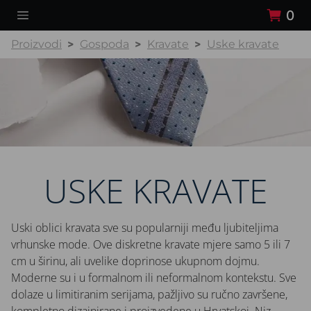
0
Proizvodi
Gospoda
Kravate
Uske kravate
USKE KRAVATE
Uski oblici kravata sve su popularniji među ljubiteljima
vrhunske mode. Ove diskretne kravate mjere samo 5 ili 7
cm u širinu, ali uvelike doprinose ukupnom dojmu.
Moderne su i u formalnom ili neformalnom kontekstu. Sve
dolaze u limitiranim serijama, pažljivo su ručno završene,