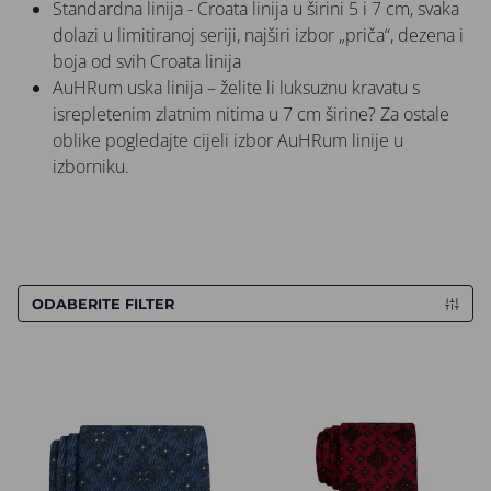
Standardna linija - Croata linija u širini 5 i 7 cm, svaka
dolazi u limitiranoj seriji, najširi izbor „priča“, dezena i
boja od svih Croata linija
AuHRum uska linija – želite li luksuznu kravatu s
isrepletenim zlatnim nitima u 7 cm širine? Za ostale
oblike pogledajte cijeli izbor AuHRum linije u
izborniku.
ODABERITE FILTER
Kravata CROATA AuHRum
Kravata CROATA AuHRum