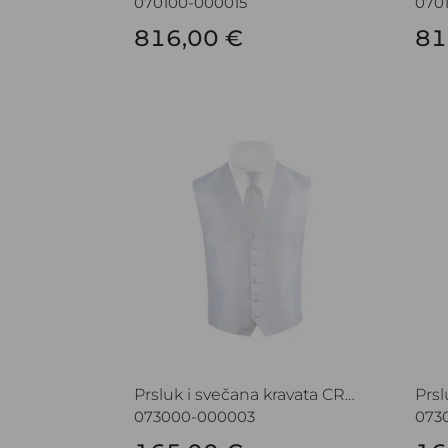
070100-000015
070
816,00 €
81
Prsluk i svečana kravata CROATA Festum
Prsl
Prsluk i svečana kravata CROATA Festum
073000-000003
073