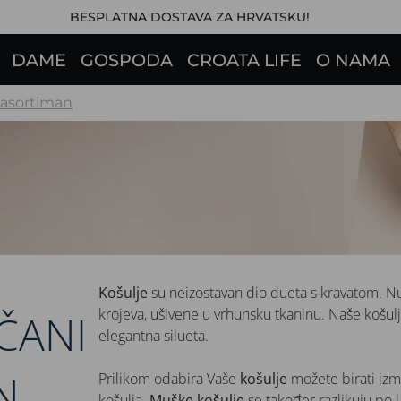
BESPLATNA DOSTAVA ZA HRVATSKU!
DAME
GOSPODA
CROATA LIFE
O NAMA
i asortiman
Košulje
su neizostavan dio dueta s kravatom. N
krojeva, ušivene u vrhunsku tkaninu. Naše košulje
ČANI
elegantna silueta.
N
Prilikom odabira Vaše
košulje
možete birati izm
košulja.
Muške košulje
se također razlikuju po lak