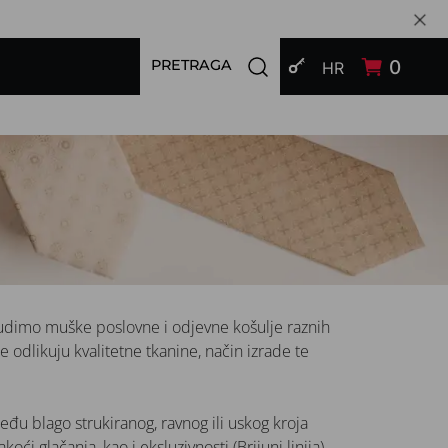
PRIJAVI SE
Open search modal
0
PRETRAGA
HR
udimo muške poslovne i odjevne košulje raznih
 odlikuju kvalitetne tkanine, način izrade te
eđu blago strukiranog, ravnog ili uskog kroja
oći glačanja, kao i eksluzivnosti (Brijuni linija).