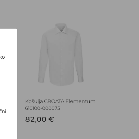
um
Košulja CROATA Elementum
ako
tum
Košulja CROATA Elementum
610100-000075
čni
82,00 €