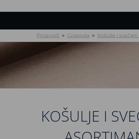
Proizvodi
Gospoda
Košulje i svečan
KOŠULJE I SVE
ASORTIMA