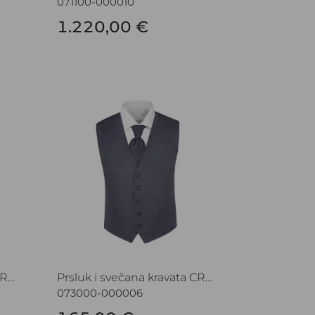
071100-000010
1.220,00 €
 CROATA Festum
Prsluk i svečana kravata CROATA Festum
Prsluk i svečana kravata CROATA Festum
Prsluk i svečana kravata CROATA Festum
073000-000006