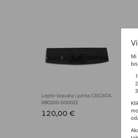
Leptir kravata i pinta CROATA
Koš
V
Mi 
bis
Leptir kravata i pinta CROATA
Koš
Kli
080200-000022
610
mož
120,00 €
82
oda
Ako
teh