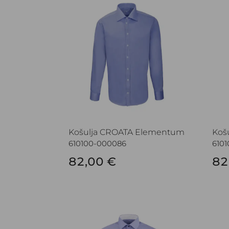
Košulja CROATA Elementum
Koš
610100-000086
6101
82,00 €
82
Košulja CROATA Clasicum
Košu