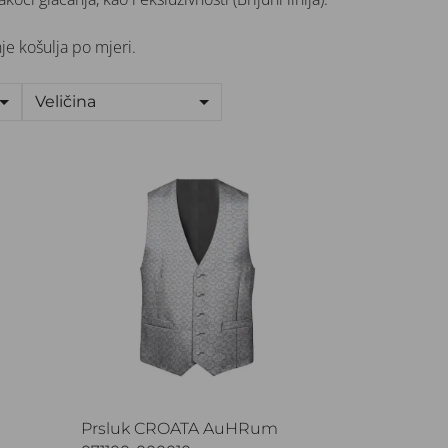
nje košulja po mjeri.
Veličina
Prsluk CROATA AuHRum
Prsluk CROATA AuHRum