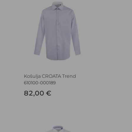
Košulja CROATA Trend
610100-000189
82,00 €
Košulja CROATA Trend