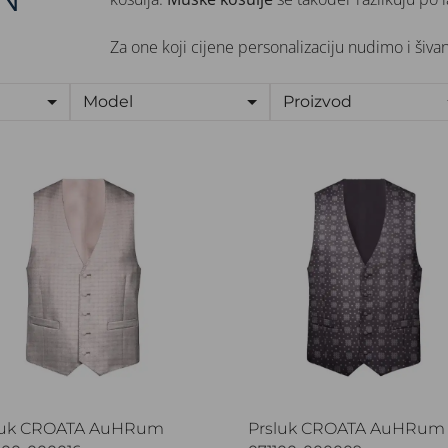
Za one koji cijene personalizaciju nudimo i šiva
Model
Proizvod
luk CROATA AuHRum
Prsluk CROATA AuHRum
luk CROATA AuHRum
Prsluk CROATA AuHRum