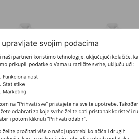
ulja CROATA Elementum
Košulja CROATA Element
i upravljate svojim podacima
i naši partneri koristimo tehnologije, uključujući kolačiće, k
mo prikupili podatke o Vama u različite svrhe, uključujući:
Funkcionalnost
Statistike
Marketing
ulja CROATA Elementum
Košulja CROATA Elemen
kom na "Prihvati sve" pristajete na sve te upotrebe. Također
100-000073
610100-000074
ete odabrati za koje svrhe želite dati pristanak koristeći ru
,00 €
82,00 €
bir i potom kliknuti "Prihvati odabir".
 želite pročitati više o našoj upotrebi kolačića i drugih
nologija, kao i o prikupljanju i obradi osobnih podataka