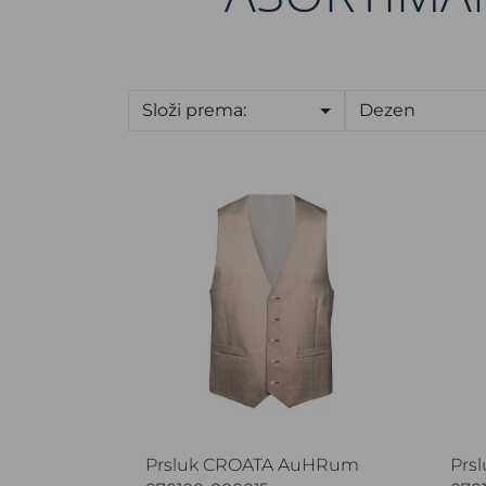
Složi prema:
Dezen
Prsluk CROATA AuHRum
Prs
Prsluk CROATA AuHRum
Prs