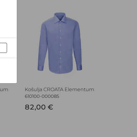
um
Košulja CROATA Elementum
tum
Košulja CROATA Elementum
610100-000085
82,00 €
Košulja CROATA Trend