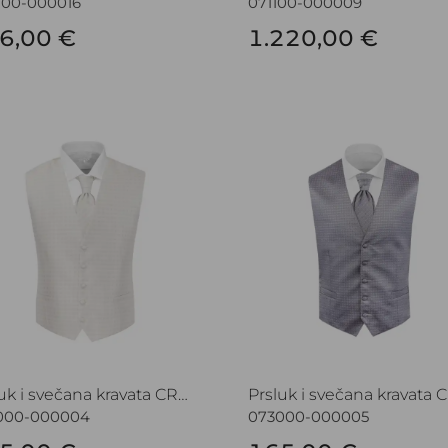
100-000016
071100-000009
6,00 €
1.220,00 €
uk i svečana kravata CROATA Festum
Prsluk i svečana kravata
Prsluk i svečana kravata CROATA Festum
000-000004
073000-000005