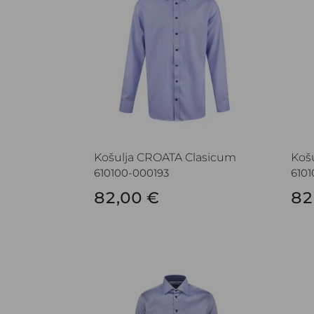
Košulja CROATA Clasicum
Koš
610100-000193
610
82,00 €
82
Košulja CROATA Trend
Košu