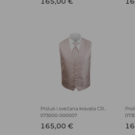
165,00 €
16
Prsluk i svečana kravata CROATA Festum
Prsl
Prsluk i svečana kravata CROATA Festum
073000-000007
073
165,00 €
16