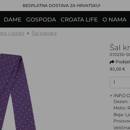
BESPLATNA DOSTAVA ZA HRVATSKU!
DAME
GOSPODA
CROATA LIFE
O NAMA
ate i ostalo
Šal kravata
Šal 
010230-0
Podijel
92,00 €
+ INFO 
Dezen: 
Motiv: 
Boja: L
Proizvo
Veličina