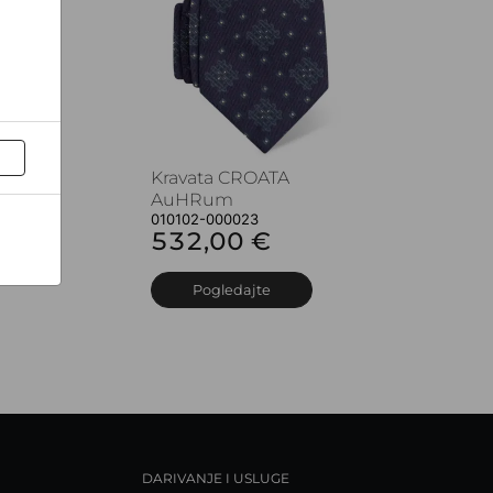
Kravata CROATA
AuHRum
010102-000023
532,00 €
Pogledajte
DARIVANJE I USLUGE