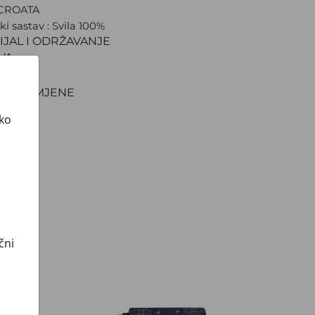
 CROATA
ki sastav : Svila 100%
IJAL I ODRŽAVANJE
VA
NJE
TI I ZAMJENE
ako
čni