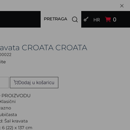
PRIJAVI SE
Open search modal
0
PRETRAGA
HR
kravata CROATA CROATA
00022
ite
Dodaj u košaricu
O PROIZVODU
Klasični
Razno
jubičasta
d: Šal kravata
: 6 (22) x 137 cm