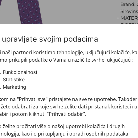
Brand:
Sirovins
+ MATER
+ DOSTA
+ PLAĆA
i upravljate svojim podacima
+ POVRA
i naši partneri koristimo tehnologije, uključujući kolačiće, k
mo prikupili podatke o Vama u različite svrhe, uključujući:
Funkcionalnost
Statistike
Marketing
kom na "Prihvati sve" pristajete na sve te upotrebe. Također
ete odabrati za koje svrhe želite dati pristanak koristeći ru
bir i potom kliknuti "Prihvati odabir".
Pogledajte i ovo
 želite pročitati više o našoj upotrebi kolačića i drugih
nologija, kao i o prikupljanju i obradi osobnih podataka