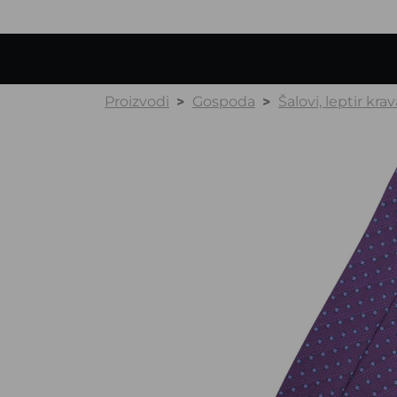
Proizvodi
Gospoda
Šalovi, leptir krav