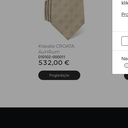
kli
Pro
Kravata CROATA
K
AuHRum
A
010102-000011
0
Ne
532,00 €
5
Pogledajte