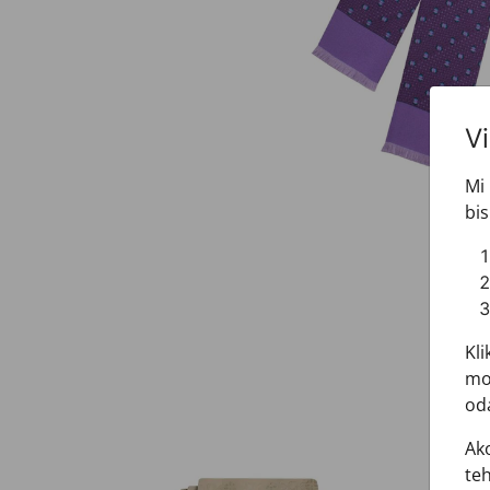
V
Mi 
bis
Kli
mož
oda
Ako
teh