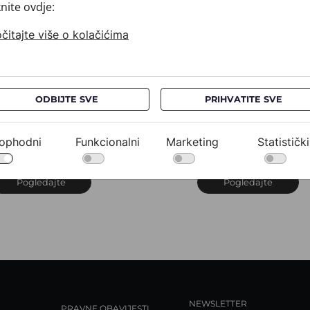
knite ovdje:
čitajte više o kolačićima
ODBIJTE SVE
PRIHVATITE SVE
ravata CROATA
Kravata CROATA
uHRum
AuHRum
10102-000012
010102-000020
ophodni
Funkcionalni
Marketing
Statistički
32,00 €
532,00 €
Pogledajte
Pogledajte
NEWSLETTER
PRAVNE OBAVIJESTI