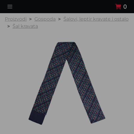
0
Proizvodi
Gospoda
Šalovi, leptir kravate i ostalo
Šal kravata