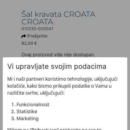
Šal kravata CROATA
CROATA
010230-000047
Podijelite
92,00 €
Ovaj proizvod više nije dostupan.
Vi upravljate svojim podacima
+ INFO O PROIZVODU
Dezen: Klasični
Motiv: Razno
Mi i naši partneri koristimo tehnologije, uključujući
Boja: Plava
kolačiće, kako bismo prikupili podatke o Vama u
Proizvod: Šal kravata
različite svrhe, uključujući:
Veličina: 6 (22) x 137 cm
Brand: CROATA
Funkcionalnost
Sirovinski sastav : Svila 100%
Statistike
+ MATERIJAL I ODRŽAVANJE
Marketing
+ DOSTAVA