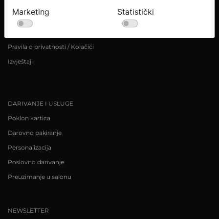
Marketing
Statistički
PRAVNE OBAVIJESTI
Uvjeti kupnje
Pravila o privatnosti / Kolačići
Izvještaji
DARIVANJE I USLUGE
Poklon kartica
Darovno pakiranje
Personalizacija
Poslovno darivanje
Preuzimanje u salonu
NEWSLETTER