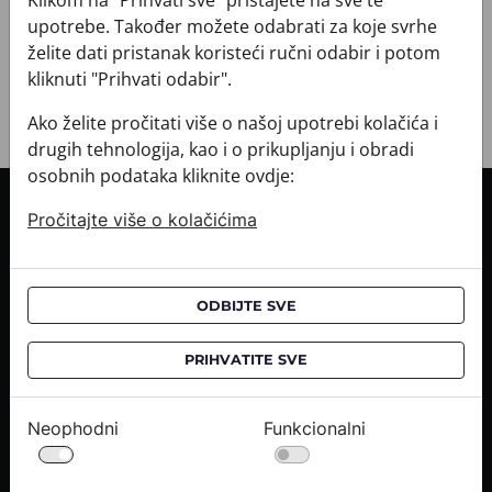
Klikom na "Prihvati sve" pristajete na sve te
+ PLAĆANJE
upotrebe. Također možete odabrati za koje svrhe
+ POVRATI I ZAMJENE
želite dati pristanak koristeći ručni odabir i potom
kliknuti "Prihvati odabir".
Ako želite pročitati više o našoj upotrebi kolačića i
drugih tehnologija, kao i o prikupljanju i obradi
osobnih podataka kliknite ovdje:
INFORMACIJE O KUPNJI
Pročitajte više o kolačićima
Informacije o dostavi
Informacije o kupnji
ODBIJTE SVE
CROATA saloni
PRIHVATITE SVE
O NAMA
Kontaktirajte nas
Neophodni
Funkcionalni
Upiti medija
Karijere