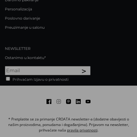
Personalizacija
Poslovno darivanje
Preuzimanje u salonu
NEWSLETTER
Ostanimo u kontaktu*
>
Prihvaćam Izjavu o privatnosti
Facebook
Instagram
Pinterest
LinkedIn
Youtube
* Pretplatite se za primanje CROATA newsletter-a (dodatne obavijesti o
našim proizvodima, ponudama i događanjima). Prijavom na newsletter,
prihvaćate naša
pravila privatnosti
.