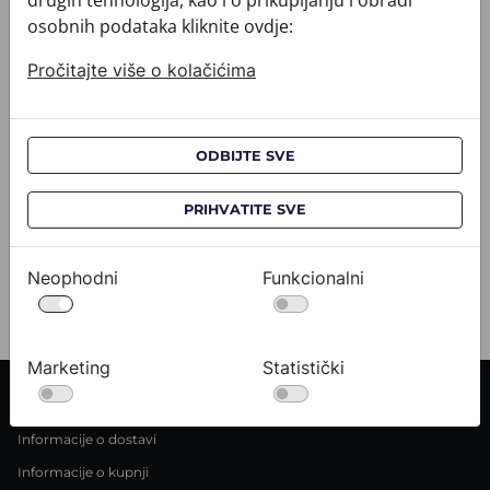
drugih tehnologija, kao i o prikupljanju i obradi
osobnih podataka kliknite ovdje:
Pročitajte više o kolačićima
Kravata CROATA AuHRum
Kravata 
ODBIJTE SVE
010102-000012
010102-000
532,00 €
532,0
PRIHVATITE SVE
Pogledajte
Neophodni
Funkcionalni
Marketing
Statistički
INFORMACIJE O KUPNJI
Informacije o dostavi
Informacije o kupnji