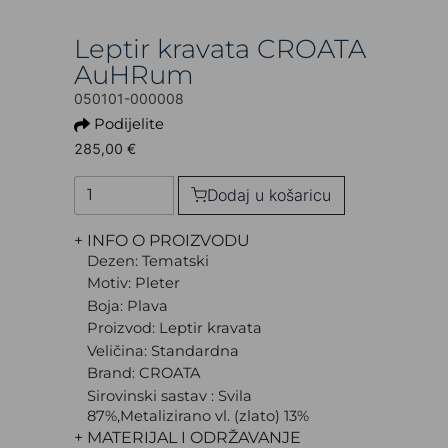
Leptir kravata CROATA
AuHRum
050101-000008
Podijelite
285,00 €
Dodaj u košaricu
+ INFO O PROIZVODU
Dezen: Tematski
Motiv: Pleter
Boja: Plava
Proizvod: Leptir kravata
Veličina: Standardna
Brand: CROATA
Sirovinski sastav : Svila
87%,Metalizirano vl. (zlato) 13%
+ MATERIJAL I ODRŽAVANJE