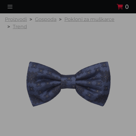
0
Proizvodi
Gospoda
Pokloni za muškarce
Trend