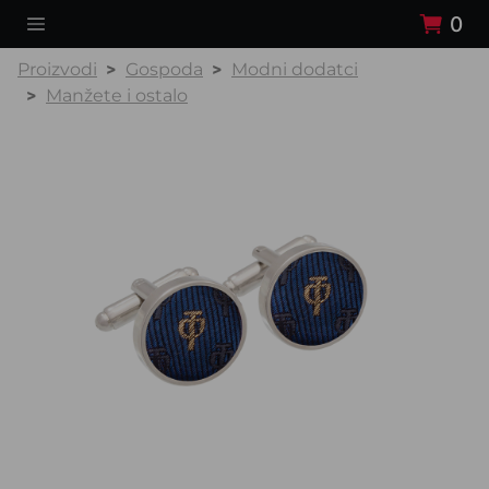
0
Proizvodi
Gospoda
Modni dodatci
Manžete i ostalo