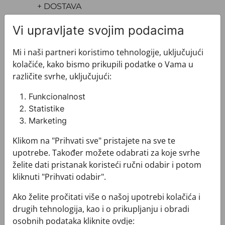
+ DOSTAVA
+ PLAĆANJE
Vi upravljate svojim podacima
+ POVRATI I ZAMJENE
Mi i naši partneri koristimo tehnologije, uključujući
kolačiće, kako bismo prikupili podatke o Vama u
različite svrhe, uključujući:
Funkcionalnost
Pogledajte i ovo
Statistike
Marketing
Klikom na "Prihvati sve" pristajete na sve te
upotrebe. Također možete odabrati za koje svrhe
želite dati pristanak koristeći ručni odabir i potom
kliknuti "Prihvati odabir".
Ako želite pročitati više o našoj upotrebi kolačića i
drugih tehnologija, kao i o prikupljanju i obradi
osobnih podataka kliknite ovdje: