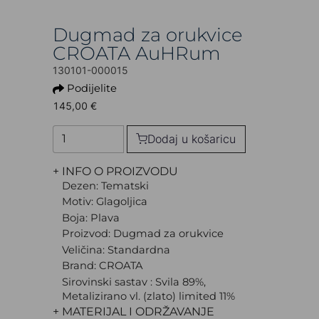
Dugmad za orukvice
CROATA AuHRum
130101-000015
Podijelite
145,00 €
Dodaj u košaricu
+ INFO O PROIZVODU
Dezen: Tematski
Motiv: Glagoljica
Boja: Plava
Proizvod: Dugmad za orukvice
Veličina: Standardna
Brand: CROATA
Sirovinski sastav : Svila 89%,
Metalizirano vl. (zlato) limited 11%
+ MATERIJAL I ODRŽAVANJE