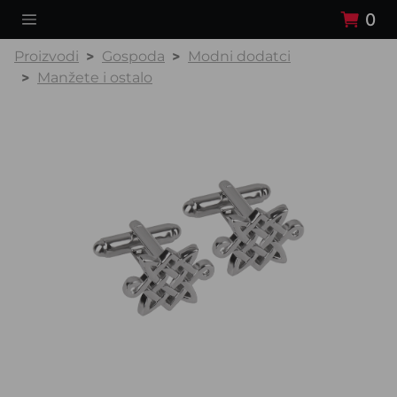
0
Proizvodi
Gospoda
Modni dodatci
Manžete i ostalo