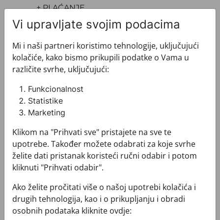
+ PLAĆANJE
+ POVRATI I ZAMJENE
Vi upravljate svojim podacima
Mi i naši partneri koristimo tehnologije, uključujući
kolačiće, kako bismo prikupili podatke o Vama u
različite svrhe, uključujući:
Funkcionalnost
Pogledajte i ovo
Statistike
Marketing
Klikom na "Prihvati sve" pristajete na sve te
upotrebe. Također možete odabrati za koje svrhe
želite dati pristanak koristeći ručni odabir i potom
kliknuti "Prihvati odabir".
Ako želite pročitati više o našoj upotrebi kolačića i
drugih tehnologija, kao i o prikupljanju i obradi
osobnih podataka kliknite ovdje: