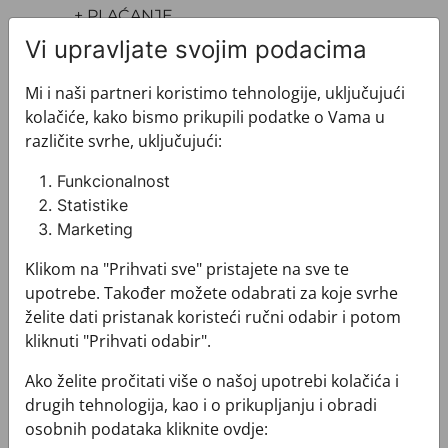
+ PLAĆANJE
+ POVRATI I ZAMJENE
Vi upravljate svojim podacima
Mi i naši partneri koristimo tehnologije, uključujući
kolačiće, kako bismo prikupili podatke o Vama u
različite svrhe, uključujući:
Funkcionalnost
Pogledajte i ovo
Statistike
Marketing
Klikom na "Prihvati sve" pristajete na sve te
upotrebe. Također možete odabrati za koje svrhe
želite dati pristanak koristeći ručni odabir i potom
kliknuti "Prihvati odabir".
Ako želite pročitati više o našoj upotrebi kolačića i
drugih tehnologija, kao i o prikupljanju i obradi
osobnih podataka kliknite ovdje: