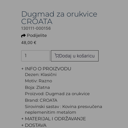
Dugmad za orukvice
CROATA
130111-000156
Podijelite
48,00 €
Dodaj u košaricu
+ INFO O PROIZVODU
Dezen: Klasični
Motiv: Razno
Boja: Zlatna
Proizvod: Dugmad za orukvice
Brand: CROATA
Sirovinski sastav : Kovina presvučena
neplemenitim metalom
+ MATERIJAL I ODRŽAVANJE
+ DOSTAVA