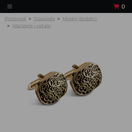
0
Proizvodi
Gospoda
Modni dodatci
Manžete i ostalo