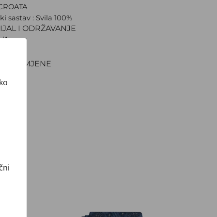
 CROATA
ki sastav : Svila 100%
IJAL I ODRŽAVANJE
VA
NJE
TI I ZAMJENE
ako
čni