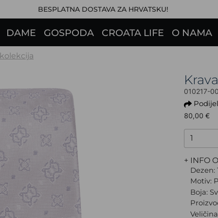
BESPLATNA DOSTAVA ZA HRVATSKU!
DAME
GOSPODA
CROATA LIFE
O NAMA
 kolekcija
Krav
010217-0
Podijel
80,00 €
+ INFO 
Dezen: 
Motiv: 
Boja: Sv
Proizvo
Veličin