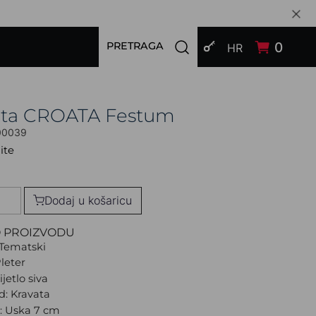
PRIJAVI SE
Open search modal
0
PRETRAGA
HR
ata CROATA Festum
00039
ite
Dodaj u košaricu
O PROIZVODU
Tematski
Pleter
ijetlo siva
d: Kravata
a: Uska 7 cm