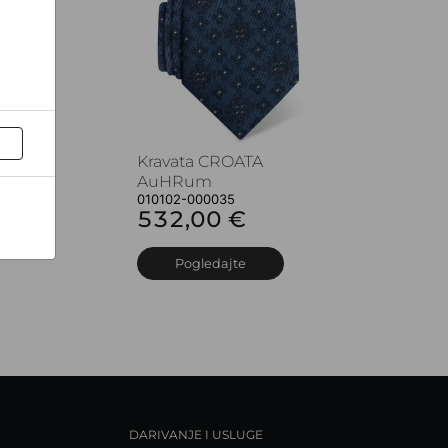
Kravata CROATA
AuHRum
010102-000035
532,00 €
Pogledajte
DARIVANJE I USLUGE