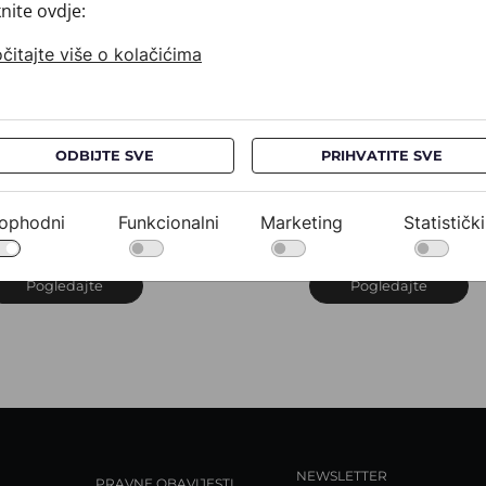
knite ovdje:
čitajte više o kolačićima
ODBIJTE SVE
PRIHVATITE SVE
ravata CROATA
Kravata CROATA
uHRum
AuHRum
10102-000012
010102-000023
ophodni
Funkcionalni
Marketing
Statistički
32,00 €
532,00 €
Pogledajte
Pogledajte
NEWSLETTER
PRAVNE OBAVIJESTI