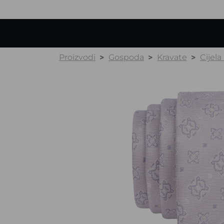
Proizvodi
Gospoda
Kravate
Cijela