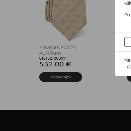
kli
Pro
Kravata CROATA
K
AuHRum
A
010102-000011
0
Ne
532,00 €
5
Pogledajte