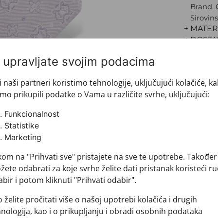
Brand:
Sirovins
+ MATER
+ DOSTA
+ PLAĆA
i upravljate svojim podacima
+ POVRA
i naši partneri koristimo tehnologije, uključujući kolačiće, k
mo prikupili podatke o Vama u različite svrhe, uključujući:
Funkcionalnost
Statistike
Marketing
kom na "Prihvati sve" pristajete na sve te upotrebe. Također
ete odabrati za koje svrhe želite dati pristanak koristeći ru
bir i potom kliknuti "Prihvati odabir".
Pogledajte i ovo
 želite pročitati više o našoj upotrebi kolačića i drugih
nologija, kao i o prikupljanju i obradi osobnih podataka