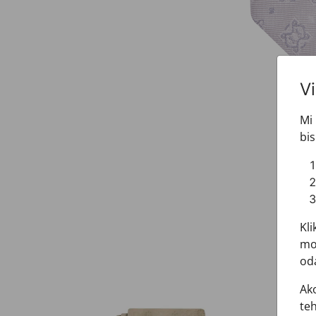
V
Mi 
bis
Kli
mož
oda
Ako
teh