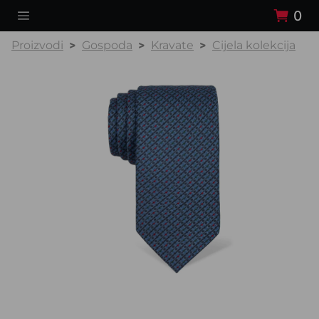
0
Proizvodi
Gospoda
Kravate
Cijela kolekcija