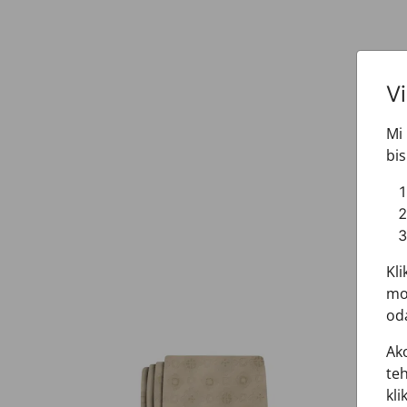
V
Mi 
bis
Kli
mož
oda
Ako
teh
kli