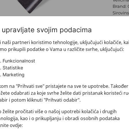
Brand:
Sirovins
+ MATER
+ DOSTA
i upravljate svojim podacima
+ PLAĆA
+ POVRA
i naši partneri koristimo tehnologije, uključujući kolačiće, k
mo prikupili podatke o Vama u različite svrhe, uključujući:
Funkcionalnost
Statistike
Marketing
kom na "Prihvati sve" pristajete na sve te upotrebe. Također
ete odabrati za koje svrhe želite dati pristanak koristeći ru
Pogledajte i ovo
bir i potom kliknuti "Prihvati odabir".
 želite pročitati više o našoj upotrebi kolačića i drugih
nologija, kao i o prikupljanju i obradi osobnih podataka
knite ovdje: