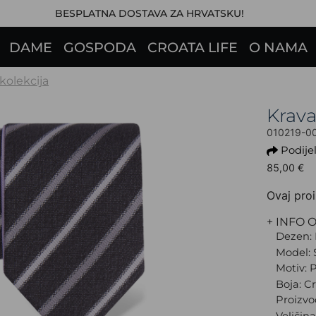
BESPLATNA DOSTAVA ZA HRVATSKU!
DAME
GOSPODA
CROATA LIFE
O NAMA
 kolekcija
Krav
010219-0
Podijel
85,00 €
Ovaj proi
+ INFO 
Dezen: 
Model: 
Motiv: 
Boja: C
Proizvo
Veličin