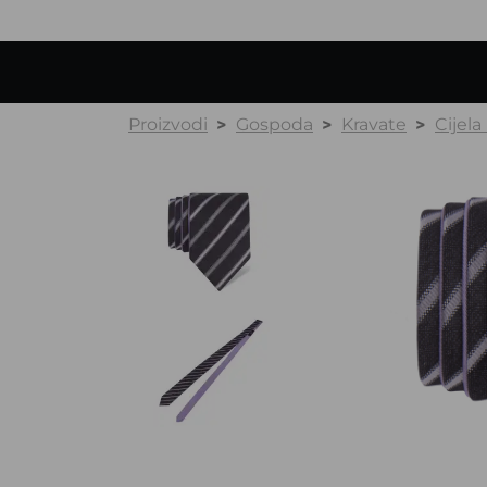
Proizvodi
Gospoda
Kravate
Cijela