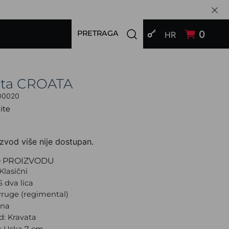
PRIJAVI SE
Open search modal
0
PRETRAGA
HR
ata CROATA
00020
ite
zvod više nije dostupan.
O PROIZVODU
Klasični
S dva lica
Pruge (regimental)
rna
d: Kravata
a: Uska 7 cm