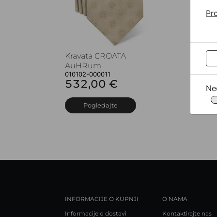
Pro
Kravata CROATA
K
AuHRum
A
010102-000011
0
532,00 €
5
Ne
Pogledajte
INFORMACIJE O KUPNJI
O NAMA
Informacije o dostavi
Kontaktirajte nas