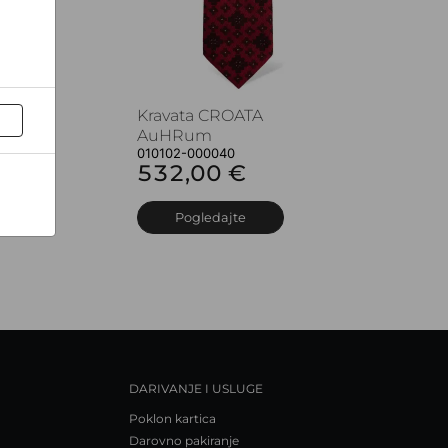
Kravata CROATA
AuHRum
010102-000040
532,00 €
Pogledajte
DARIVANJE I USLUGE
Poklon kartica
Darovno pakiranje