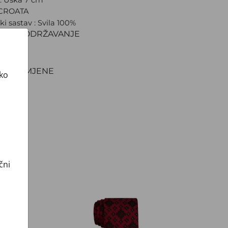
 CROATA
ki sastav : Svila 100%
IJAL I ODRŽAVANJE
VA
NJE
TI I ZAMJENE
ako
čni