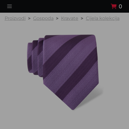
0
Proizvodi
Gospoda
Kravate
Cijela kolekcija