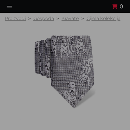
0
Proizvodi
Gospoda
Kravate
Cijela kolekcija