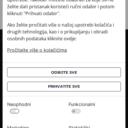
želite dati pristanak koristeći ručni odabir i potom
kliknuti "Prihvati odabir".
Ako želite pročitati više o našoj upotrebi kolačića i
drugih tehnologija, kao i o prikupljanju i obradi
osobnih podataka kliknite ovdje:
INFORMACIJE O KUPNJI
Pročitajte više o kolačićima
Informacije o dostavi
Informacije o kupnji
CROATA saloni
ODBIJTE SVE
O NAMA
PRIHVATITE SVE
Kontaktirajte nas
Upiti medija
Neophodni
Funkcionalni
Karijere
PRAVNE OBAVIJESTI
Marketing
Statistički