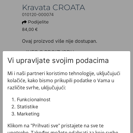
Kravata CROATA
010120-000074
Podijelite
84,00 €
Ovaj proizvod više nije dostupan.
+ INFO O PROIZVODU
Dezen: Tematski
Vi upravljate svojim podacima
Motiv: Dalmatiner
Boja: Crna
Mi i naši partneri koristimo tehnologije, uključujući
Proizvod: Kravata
kolačiće, kako bismo prikupili podatke o Vama u
Veličina: Uska 5 cm
različite svrhe, uključujući:
Brand: CROATA
Sirovinski sastav : Svila 100%
Funkcionalnost
+ MATERIJAL I ODRŽAVANJE
Statistike
+ DOSTAVA
Marketing
+ PLAĆANJE
Klikom na "Prihvati sve" pristajete na sve te
+ POVRATI I ZAMJENE
upotrebe. Također možete odabrati za koje svrhe