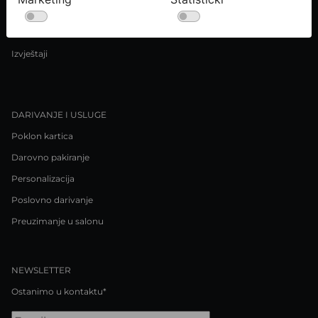
Uvjeti kupnje
Pravila o privatnosti / Kolačići
Izvještaji
DARIVANJE I USLUGE
Poklon kartica
Darovno pakiranje
Personalizacija
Poslovno darivanje
Preuzimanje u salonu
NEWSLETTER
Ostanimo u kontaktu*