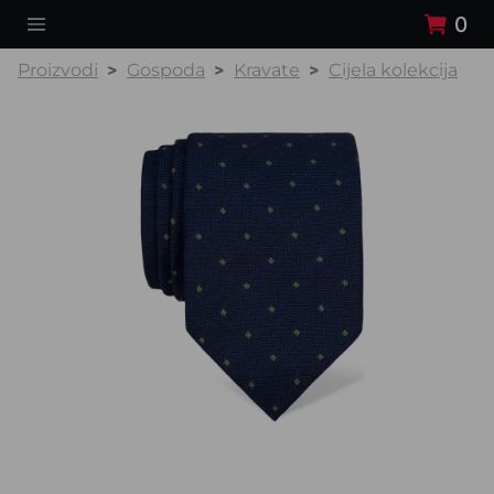
0
Proizvodi
Gospoda
Kravate
Cijela kolekcija