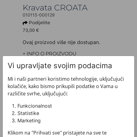
Kravata CROATA
010115-000129
Podijelite
73,00 €
Ovaj proizvod više nije dostupan.
+ INFO O PROIZVODU
Dezen: Tematski
Vi upravljate svojim podacima
Model: Velika
Motiv: Glagoljica
Mi i naši partneri koristimo tehnologije, uključujući
Boja: Plava
kolačiće, kako bismo prikupili podatke o Vama u
Proizvod: Kravata
različite svrhe, uključujući:
Veličina: Uska 7 cm
Brand: CROATA
Funkcionalnost
Sirovinski sastav : Svila 100%
Statistike
+ MATERIJAL I ODRŽAVANJE
Marketing
+ DOSTAVA
+ PLAĆANJE
Klikom na "Prihvati sve" pristajete na sve te