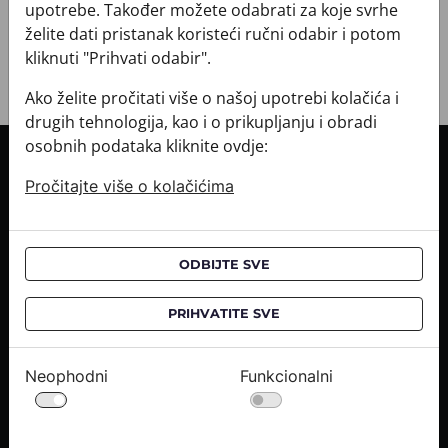
+ POVRATI I ZAMJENE
upotrebe. Također možete odabrati za koje svrhe
želite dati pristanak koristeći ručni odabir i potom
kliknuti "Prihvati odabir".
Ako želite pročitati više o našoj upotrebi kolačića i
drugih tehnologija, kao i o prikupljanju i obradi
osobnih podataka kliknite ovdje:
INFORMACIJE O KUPNJI
Pročitajte više o kolačićima
Informacije o dostavi
Informacije o kupnji
CROATA saloni
ODBIJTE SVE
O NAMA
PRIHVATITE SVE
Kontaktirajte nas
Upiti medija
Neophodni
Funkcionalni
Karijere