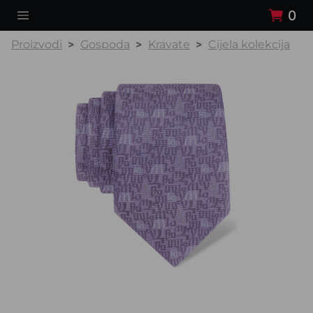
0
Proizvodi
Gospoda
Kravate
Cijela kolekcija