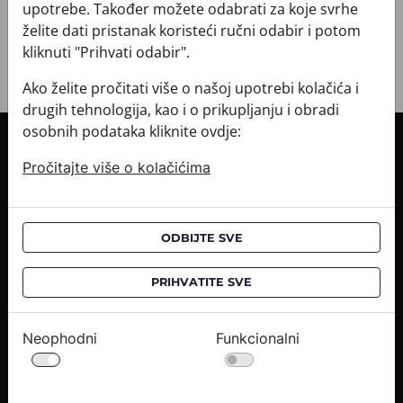
+ POVRATI I ZAMJENE
upotrebe. Također možete odabrati za koje svrhe
želite dati pristanak koristeći ručni odabir i potom
kliknuti "Prihvati odabir".
Ako želite pročitati više o našoj upotrebi kolačića i
drugih tehnologija, kao i o prikupljanju i obradi
osobnih podataka kliknite ovdje:
INFORMACIJE O KUPNJI
Pročitajte više o kolačićima
Informacije o dostavi
Informacije o kupnji
CROATA saloni
ODBIJTE SVE
O NAMA
PRIHVATITE SVE
Kontaktirajte nas
Upiti medija
Neophodni
Funkcionalni
Karijere