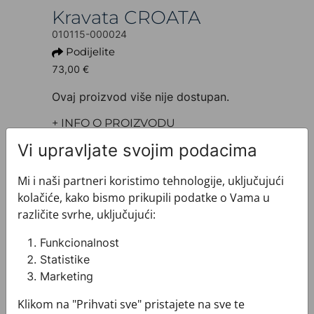
Kravata CROATA
010115-000024
Podijelite
73,00 €
Ovaj proizvod više nije dostupan.
+ INFO O PROIZVODU
Dezen: Tematski
Vi upravljate svojim podacima
Model: Velika
Motiv: Glagoljica
Mi i naši partneri koristimo tehnologije, uključujući
Boja: Ljubičasta
kolačiće, kako bismo prikupili podatke o Vama u
Proizvod: Kravata
različite svrhe, uključujući:
Veličina: Uska 7 cm
Brand: CROATA
Funkcionalnost
Sirovinski sastav : Svila 100%
Statistike
+ MATERIJAL I ODRŽAVANJE
Marketing
+ DOSTAVA
+ PLAĆANJE
Klikom na "Prihvati sve" pristajete na sve te