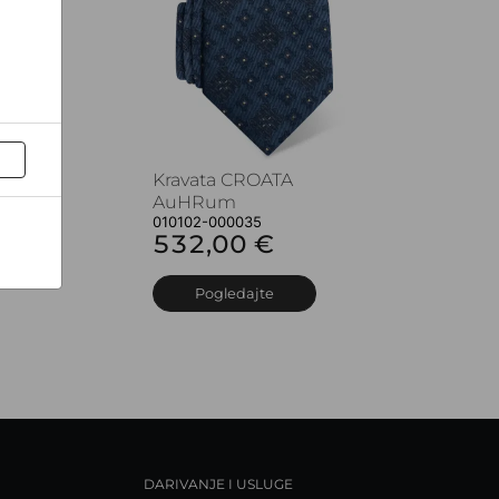
Kravata CROATA
AuHRum
010102-000035
532,00 €
Pogledajte
DARIVANJE I USLUGE