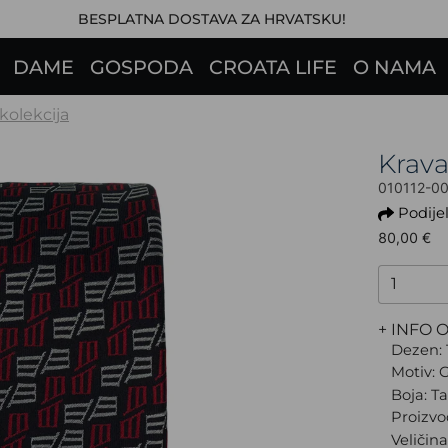
BESPLATNA DOSTAVA ZA HRVATSKU!
DAME
GOSPODA
CROATA LIFE
O NAMA
 kolekcija
Krav
010112-0
Podijel
80,00 €
+ INFO 
Dezen: 
Motiv: G
Boja: T
Proizvo
Veličin