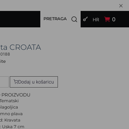
PRIJAVI SE
Open search modal
0
PRETRAGA
HR
ata CROATA
00188
ite
Dodaj u košaricu
O PROIZVODU
Tematski
lagoljica
amno plava
d: Kravata
a: Uska 7 cm