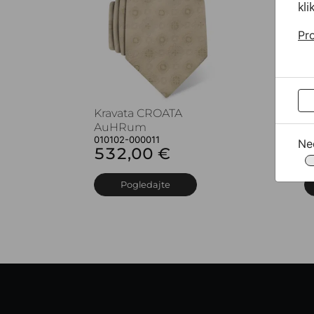
kli
Pro
Kravata CROATA
K
AuHRum
A
010102-000011
0
Ne
532,00 €
5
Pogledajte