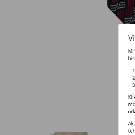
V
Mi 
bis
Kli
mož
oda
Ako
teh