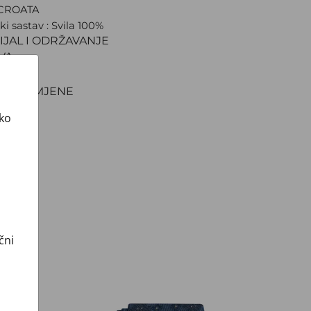
 CROATA
ki sastav : Svila 100%
IJAL I ODRŽAVANJE
VA
NJE
TI I ZAMJENE
ako
čni