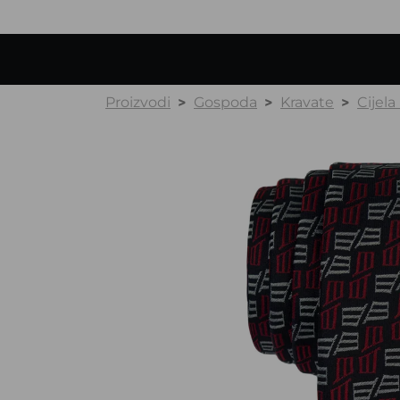
Proizvodi
Gospoda
Kravate
Cijela