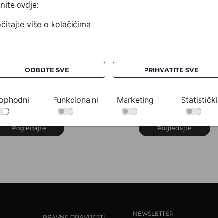
knite ovdje:
čitajte više o kolačićima
ODBIJTE SVE
PRIHVATITE SVE
ravata CROATA
Kravata CROATA
uHRum
AuHRum
10102-000012
010102-000020
ophodni
Funkcionalni
Marketing
Statistički
32,00 €
532,00 €
Pogledajte
Pogledajte
NEWSLETTER
PRAVNE OBAVIJESTI