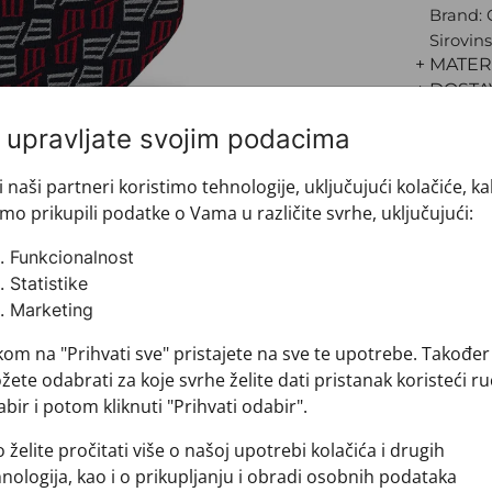
Brand:
Sirovins
+ MATER
+ DOSTA
+ PLAĆA
i upravljate svojim podacima
+ POVRA
i naši partneri koristimo tehnologije, uključujući kolačiće, k
mo prikupili podatke o Vama u različite svrhe, uključujući:
Funkcionalnost
Statistike
Marketing
kom na "Prihvati sve" pristajete na sve te upotrebe. Također
ete odabrati za koje svrhe želite dati pristanak koristeći ru
bir i potom kliknuti "Prihvati odabir".
Pogledajte i ovo
 želite pročitati više o našoj upotrebi kolačića i drugih
nologija, kao i o prikupljanju i obradi osobnih podataka