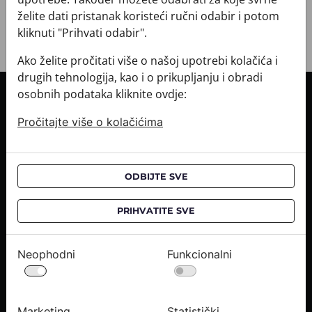
želite dati pristanak koristeći ručni odabir i potom
kliknuti "Prihvati odabir".
Ako želite pročitati više o našoj upotrebi kolačića i
drugih tehnologija, kao i o prikupljanju i obradi
osobnih podataka kliknite ovdje:
INFORMACIJE O KUPNJI
Pročitajte više o kolačićima
Informacije o dostavi
Informacije o kupnji
CROATA saloni
ODBIJTE SVE
O NAMA
PRIHVATITE SVE
Kontaktirajte nas
Upiti medija
Neophodni
Funkcionalni
Karijere
PRAVNE OBAVIJESTI
Marketing
Statistički