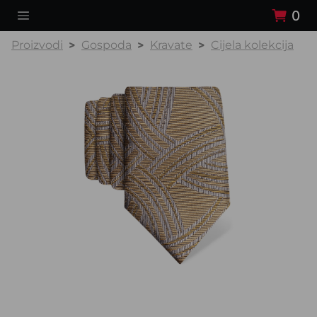
0
Proizvodi
Gospoda
Kravate
Cijela kolekcija