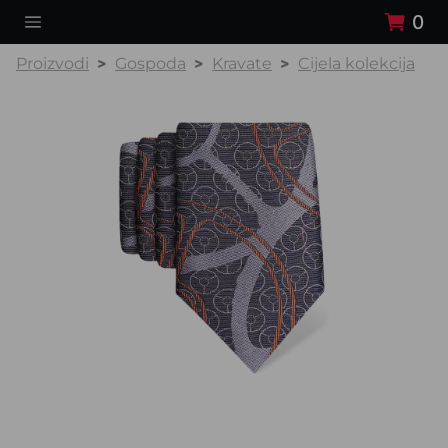
0
Proizvodi
Gospoda
Kravate
Cijela kolekcija