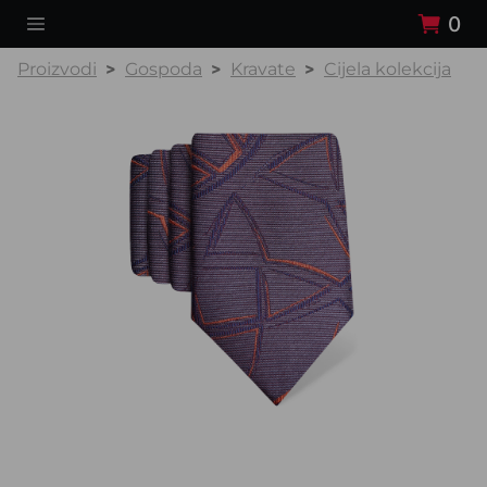
0
Proizvodi
Gospoda
Kravate
Cijela kolekcija