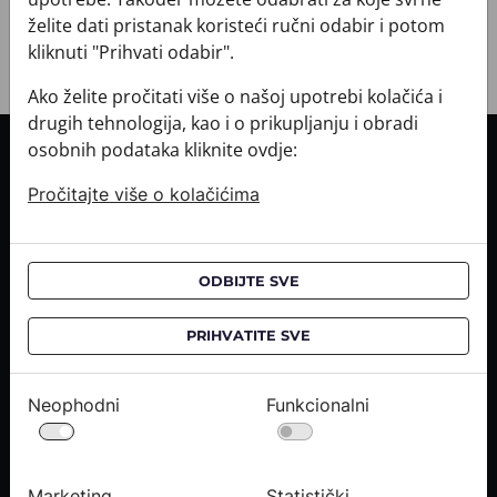
želite dati pristanak koristeći ručni odabir i potom
kliknuti "Prihvati odabir".
Ako želite pročitati više o našoj upotrebi kolačića i
drugih tehnologija, kao i o prikupljanju i obradi
osobnih podataka kliknite ovdje:
INFORMACIJE O KUPNJI
Pročitajte više o kolačićima
Informacije o dostavi
Informacije o kupnji
CROATA saloni
ODBIJTE SVE
O NAMA
PRIHVATITE SVE
Kontaktirajte nas
Upiti medija
Neophodni
Funkcionalni
Karijere
PRAVNE OBAVIJESTI
Marketing
Statistički