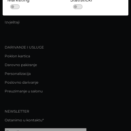
Uvjeti kupnje
Pravila o privatnosti / Kolačići
Izvještaji
DARIVANJE I USLUGE
Poklon kartica
Darovno pakiranje
Personalizacija
Poslovno darivanje
Preuzimanje u salonu
NEWSLETTER
Ostanimo u kontaktu*