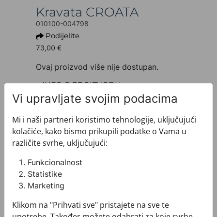
Kravata CROATA
010100-004798
Podijelite
73,00 €
Ovaj proizvod više nije dostupan.
+ INFO O PROIZVODU
Dezen: Tematski
Vi upravljate svojim podacima
Motiv: Glagoljica
Boja: Svijetlo plava
Mi i naši partneri koristimo tehnologije, uključujući
Proizvod: Kravata
kolačiće, kako bismo prikupili podatke o Vama u
Veličina: Standardna 8 cm
različite svrhe, uključujući:
Brand: CROATA
Sirovinski sastav : Svila 100%
Funkcionalnost
+ MATERIJAL I ODRŽAVANJE
Statistike
+ DOSTAVA
Marketing
+ PLAĆANJE
Klikom na "Prihvati sve" pristajete na sve te
+ POVRATI I ZAMJENE
upotrebe. Također možete odabrati za koje svrhe