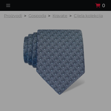
0
Proizvodi
Gospoda
Kravate
Cijela kolekcija