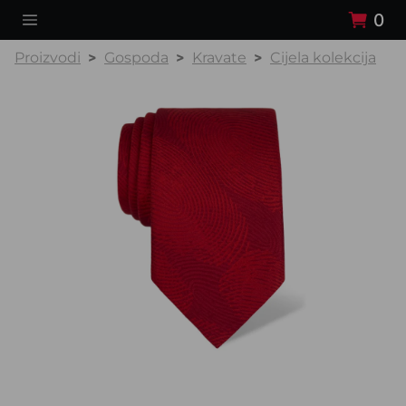
0
Proizvodi
Gospoda
Kravate
Cijela kolekcija