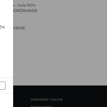
ki sastav : Svila 100%
IJAL I ODRŽAVANJE
VA
NJE
čni
TI I ZAMJENE
DARIVANJE I USLUGE
Poklon kartica