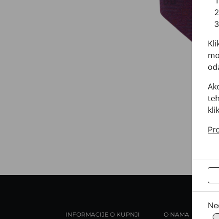
Kli
mož
oda
Ako
teh
kli
Pro
Ne
INFORMACIJE O KUPNJI
O NAMA