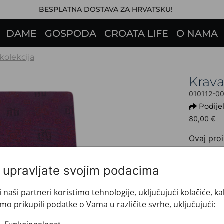
BESPLATNA DOSTAVA ZA HRVATSKU!
DAME
GOSPODA
CROATA LIFE
O NAMA
 kolekcija
Krav
010112-0
Podijel
80,00 €
Ovaj proi
+ INFO 
Dezen: 
i upravljate svojim podacima
Motiv: G
Boja: B
i naši partneri koristimo tehnologije, uključujući kolačiće, k
Proizvo
mo prikupili podatke o Vama u različite svrhe, uključujući:
Veličin
Brand: