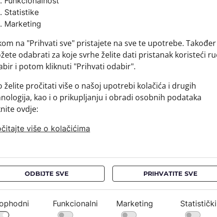
Funkcionalnost
Sirovins
Statistike
+ MATER
Marketing
+ DOSTA
kom na "Prihvati sve" pristajete na sve te upotrebe. Također
+ PLAĆA
ete odabrati za koje svrhe želite dati pristanak koristeći ru
+ POVRA
bir i potom kliknuti "Prihvati odabir".
 želite pročitati više o našoj upotrebi kolačića i drugih
nologija, kao i o prikupljanju i obradi osobnih podataka
knite ovdje:
čitajte više o kolačićima
ODBIJTE SVE
PRIHVATITE SVE
ophodni
Funkcionalni
Marketing
Statistički
NEWSLETTER
PRAVNE OBAVIJESTI