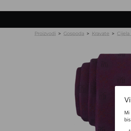
Proizvodi
Gospoda
Kravate
Cijela
V
Mi 
bis