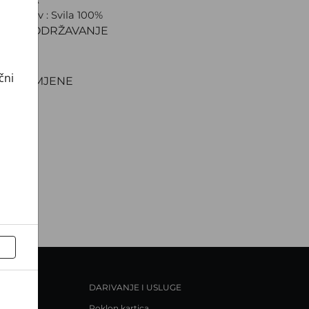
ki sastav : Svila 100%
IJAL I ODRŽAVANJE
VA
NJE
čni
TI I ZAMJENE
DARIVANJE I USLUGE
Poklon kartica