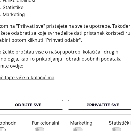
Funkcionalnost
Sirovins
Statistike
+ MATER
Marketing
+ DOSTA
kom na "Prihvati sve" pristajete na sve te upotrebe. Također
+ PLAĆA
ete odabrati za koje svrhe želite dati pristanak koristeći ru
+ POVRA
bir i potom kliknuti "Prihvati odabir".
 želite pročitati više o našoj upotrebi kolačića i drugih
nologija, kao i o prikupljanju i obradi osobnih podataka
knite ovdje:
čitajte više o kolačićima
ODBIJTE SVE
PRIHVATITE SVE
ophodni
Funkcionalni
Marketing
Statistički
NEWSLETTER
PRAVNE OBAVIJESTI