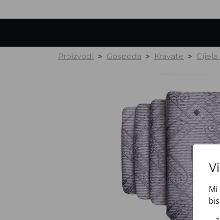
Proizvodi
Gospoda
Kravate
Cijela
V
Mi 
bis