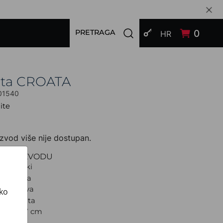
PRIJAVI SE
Open search modal
0
PRETRAGA
HR
ata CROATA
01540
ite
zvod više nije dostupan.
O PROIZVODU
Tematski
lagoljica
ijetlo siva
ako
d: Kravata
a: Uska 7 cm
 CROATA