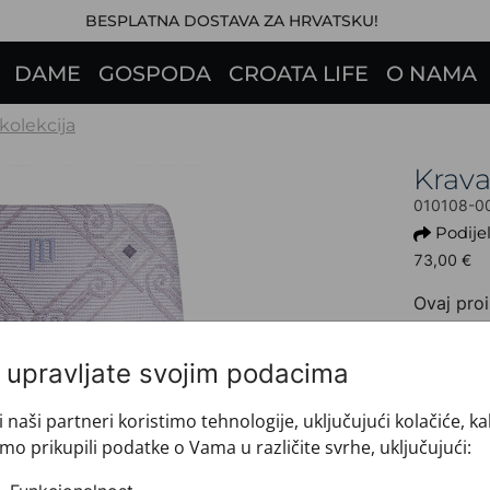
BESPLATNA DOSTAVA ZA HRVATSKU!
DAME
GOSPODA
CROATA LIFE
O NAMA
 kolekcija
Krav
010108-0
Podijel
73,00 €
Ovaj proi
+ INFO 
Dezen: 
i upravljate svojim podacima
Motiv: G
Boja: Sv
i naši partneri koristimo tehnologije, uključujući kolačiće, k
Proizvo
mo prikupili podatke o Vama u različite svrhe, uključujući:
Veličin
Brand: