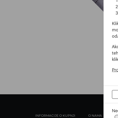
Kli
mož
oda
Ako
teh
kli
Pro
Ne
INFORMACIJE O KUPNJI
O NAMA