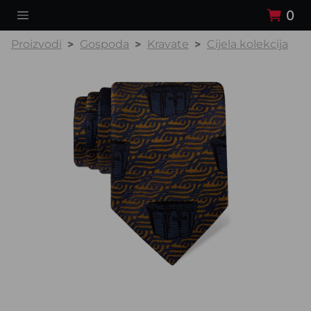
0
Proizvodi
Gospoda
Kravate
Cijela kolekcija