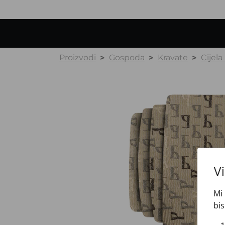
Proizvodi
Gospoda
Kravate
Cijela
V
Mi 
bis