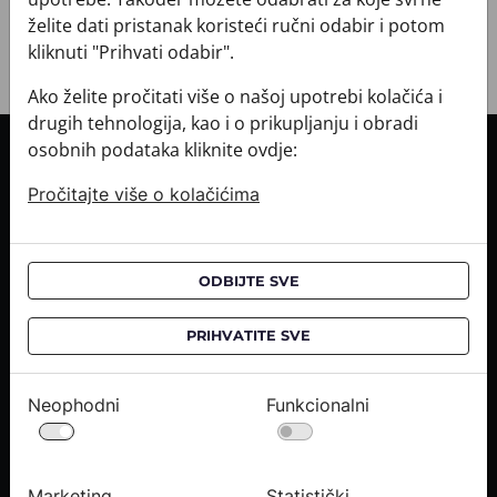
želite dati pristanak koristeći ručni odabir i potom
kliknuti "Prihvati odabir".
Ako želite pročitati više o našoj upotrebi kolačića i
drugih tehnologija, kao i o prikupljanju i obradi
osobnih podataka kliknite ovdje:
INFORMACIJE O KUPNJI
Pročitajte više o kolačićima
Informacije o dostavi
Informacije o kupnji
CROATA saloni
ODBIJTE SVE
O NAMA
PRIHVATITE SVE
Kontaktirajte nas
Upiti medija
Neophodni
Funkcionalni
Karijere
PRAVNE OBAVIJESTI
Marketing
Statistički