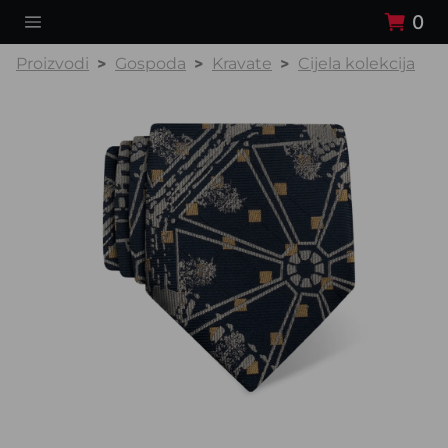
0
Proizvodi
Gospoda
Kravate
Cijela kolekcija