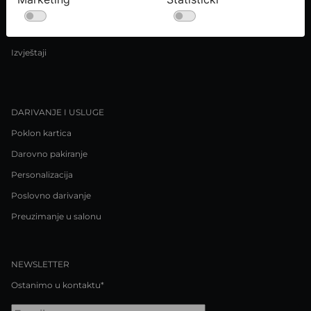
Uvjeti kupnje
Pravila o privatnosti / Kolačići
Izvještaji
DARIVANJE I USLUGE
Poklon kartica
Darovno pakiranje
Personalizacija
Poslovno darivanje
Preuzimanje u salonu
NEWSLETTER
Ostanimo u kontaktu*