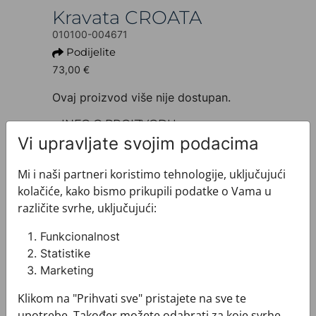
Kravata CROATA
010100-004671
Podijelite
73,00 €
Ovaj proizvod više nije dostupan.
+ INFO O PROIZVODU
Dezen: Tematski
Vi upravljate svojim podacima
Motiv: Oktogon
Boja: Plava
Mi i naši partneri koristimo tehnologije, uključujući
Proizvod: Kravata
kolačiće, kako bismo prikupili podatke o Vama u
Veličina: Standardna 8 cm
različite svrhe, uključujući:
Brand: CROATA
Sirovinski sastav : Svila 100%
Funkcionalnost
+ MATERIJAL I ODRŽAVANJE
Statistike
+ DOSTAVA
Marketing
+ PLAĆANJE
Klikom na "Prihvati sve" pristajete na sve te
+ POVRATI I ZAMJENE
upotrebe. Također možete odabrati za koje svrhe