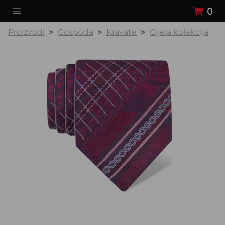
0
Proizvodi
Gospoda
Kravate
Cijela kolekcija