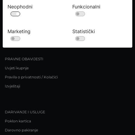
Neophodni
Funkcionalni
O NAMA
Kontaktirajte nas
Marketing
Statistički
Upiti medija
Karijere
PRAVNE OBAVIJESTI
Uvjeti kupnje
Pravila o privatnosti / Kolačići
Izvještaji
DARIVANJE I USLUGE
Poklon kartica
Darovno pakiranje