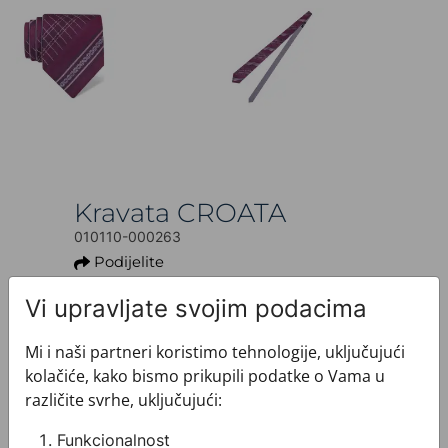
Kravata CROATA
010110-000263
Podijelite
95,00 €
Vi upravljate svojim podacima
Ovaj proizvod više nije dostupan.
Mi i naši partneri koristimo tehnologije, uključujući
+ INFO O PROIZVODU
kolačiće, kako bismo prikupili podatke o Vama u
Dezen: Tematski
različite svrhe, uključujući:
Model: S dva lica
Motiv: Pleter
Funkcionalnost