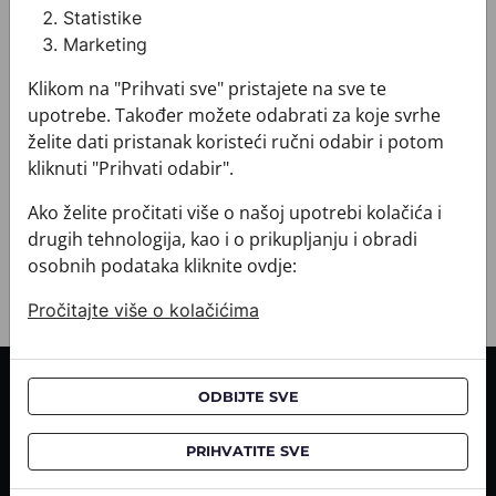
Boja: Bordo
Statistike
Proizvod: Kravata
Marketing
Veličina: Standardna 8 cm
Brand: CROATA
Klikom na "Prihvati sve" pristajete na sve te
Sirovinski sastav : Svila 100%
upotrebe. Također možete odabrati za koje svrhe
+ MATERIJAL I ODRŽAVANJE
želite dati pristanak koristeći ručni odabir i potom
+ DOSTAVA
kliknuti "Prihvati odabir".
+ PLAĆANJE
+ POVRATI I ZAMJENE
Ako želite pročitati više o našoj upotrebi kolačića i
drugih tehnologija, kao i o prikupljanju i obradi
osobnih podataka kliknite ovdje:
Pročitajte više o kolačićima
INFORMACIJE O KUPNJI
ODBIJTE SVE
Informacije o dostavi
PRIHVATITE SVE
Informacije o kupnji
CROATA saloni