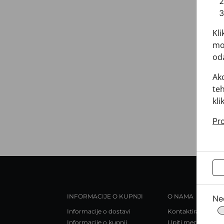
Kli
mož
oda
Ako
teh
kli
Pro
INFORMACIJE O KUPNJI
O NAMA
Ne
Informacije o dostavi
Kontaktirajte nas
Informacije o kupnji
Upiti medija