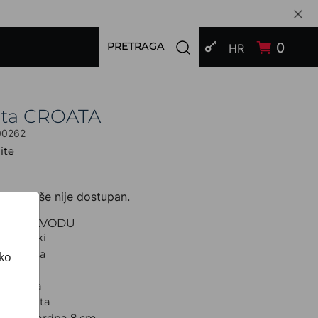
PRIJAVI SE
Open search modal
0
PRETRAGA
HR
ata CROATA
00262
ite
zvod više nije dostupan.
O PROIZVODU
Tematski
S dva lica
ako
Pleter
jubičasta
d: Kravata
a: Standardna 8 cm