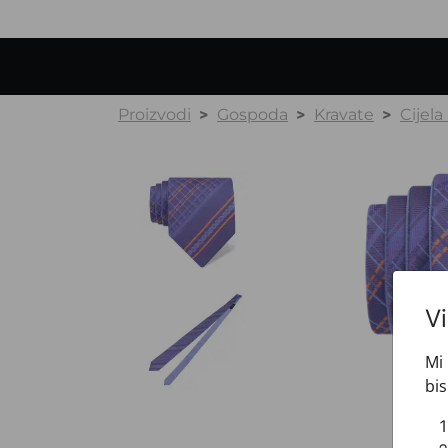
Proizvodi
Gospoda
Kravate
Cijela
V
Mi 
bis