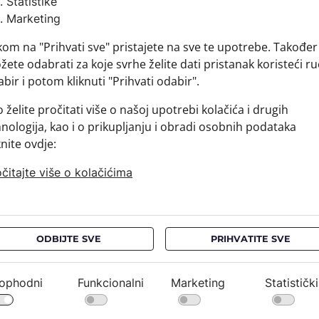
Statistike
Brand:
Marketing
Sirovins
kom na "Prihvati sve" pristajete na sve te upotrebe. Također
+ MATER
ete odabrati za koje svrhe želite dati pristanak koristeći ru
+ DOSTA
bir i potom kliknuti "Prihvati odabir".
+ PLAĆA
+ POVRA
 želite pročitati više o našoj upotrebi kolačića i drugih
nologija, kao i o prikupljanju i obradi osobnih podataka
knite ovdje:
čitajte više o kolačićima
ODBIJTE SVE
PRIHVATITE SVE
NEWSLETTER
PRAVNE OBAVIJESTI
ophodni
Funkcionalni
Marketing
Statistički
Ostanimo u kontaktu*
Uvjeti kupnje / FAQ
Pravila o privatnosti /