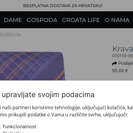
BESPLATNA DOSTAVA ZA HRVATSKU!
DAME
GOSPODA
CROATA LIFE
O NAMA
 kolekcija
Krav
010110-0
Podijel
95,00 €
Ovaj proi
i upravljate svojim podacima
+ INFO 
Dezen: 
Model: 
i naši partneri koristimo tehnologije, uključujući kolačiće, k
Motiv: 
mo prikupili podatke o Vama u različite svrhe, uključujući:
Boja: L
Funkcionalnost
Proizvo
Veličin