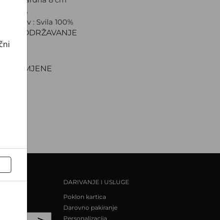
 CROATA
ki sastav : Svila 100%
IJAL I ODRŽAVANJE
čni
VA
NJE
TI I ZAMJENE
DARIVANJE I USLUGE
Poklon kartica
Darovno pakiranje
>
Personalizacija