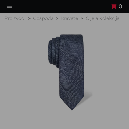
0
Proizvodi
Gospoda
Kravate
Cijela kolekcija