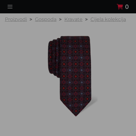
0
Proizvodi
Gospoda
Kravate
Cijela kolekcija