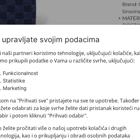
Brand:
Sirovins
+ MATER
+ DOSTA
+ PLAĆA
i upravljate svojim podacima
+ POVRA
i naši partneri koristimo tehnologije, uključujući kolačiće, k
mo prikupili podatke o Vama u različite svrhe, uključujući:
Funkcionalnost
Statistike
Marketing
kom na "Prihvati sve" pristajete na sve te upotrebe. Također
ete odabrati za koje svrhe želite dati pristanak koristeći ru
bir i potom kliknuti "Prihvati odabir".
Pogledajte i ovo
 želite pročitati više o našoj upotrebi kolačića i drugih
nologija, kao i o prikupljanju i obradi osobnih podataka