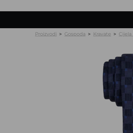
Proizvodi
Gospoda
Kravate
Cijela