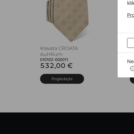
kli
Pro
Kravata CROATA
K
AuHRum
A
010102-000011
0
Ne
532,00 €
5
Pogledajte