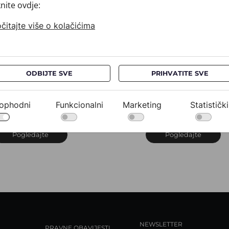
knite ovdje:
čitajte više o kolačićima
ODBIJTE SVE
PRIHVATITE SVE
ravata CROATA
Kravata CROATA
uHRum
AuHRum
10102-000012
010102-000020
ophodni
Funkcionalni
Marketing
Statistički
32,00 €
532,00 €
Pogledajte
Pogledajte
NEWSLETTER
PRAVNE OBAVIJESTI