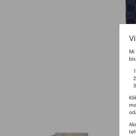
V
Mi 
bis
Kli
mož
oda
Ako
teh