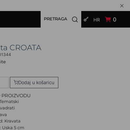
PRIJAVI SE
Open search modal
0
PRETRAGA
HR
ata CROATA
01344
ite
Dodaj u košaricu
O PROIZVODU
Tematski
Kvadrati
lava
d: Kravata
a: Uska 5 cm