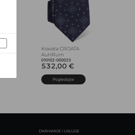
Kravata CROATA
AuHRum
010102-000023
532,00 €
Pogledajte
DARIVANJE I USLUGE