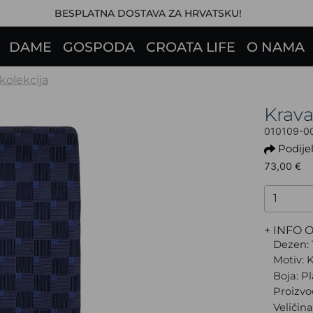
BESPLATNA DOSTAVA ZA HRVATSKU!
DAME
GOSPODA
CROATA LIFE
O NAMA
 kolekcija
Krav
010109-0
Podijel
73,00 €
+ INFO 
Dezen: 
Motiv: 
Boja: P
Proizvo
Veličin