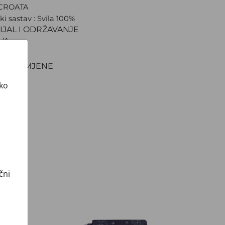
 CROATA
ki sastav : Svila 100%
IJAL I ODRŽAVANJE
VA
NJE
TI I ZAMJENE
ako
čni