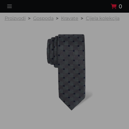
0
Proizvodi
Gospoda
Kravate
Cijela kolekcija