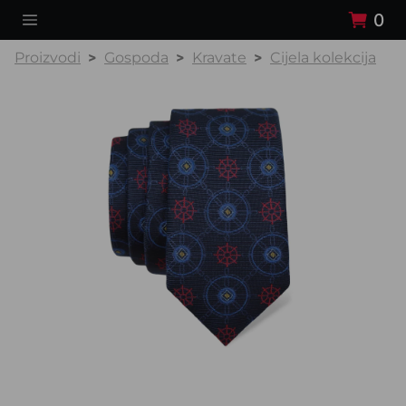
0
Proizvodi
Gospoda
Kravate
Cijela kolekcija