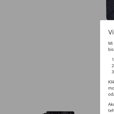
V
Mi 
bis
Kli
mož
oda
Ako
teh