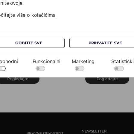
knite ovdje:
čitajte više o kolačićima
ODBIJTE SVE
PRIHVATITE SVE
ravata CROATA
Kravata CROATA
uHRum
AuHRum
10102-000023
010102-000040
ophodni
Funkcionalni
Marketing
Statistički
32,00 €
532,00 €
Pogledajte
Pogledajte
NEWSLETTER
PRAVNE OBAVIJESTI