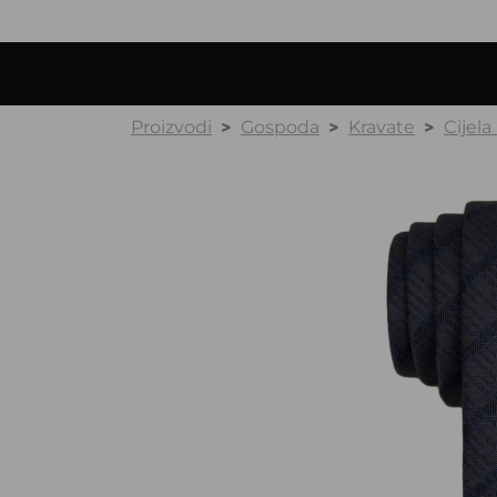
Proizvodi
Gospoda
Kravate
Cijela