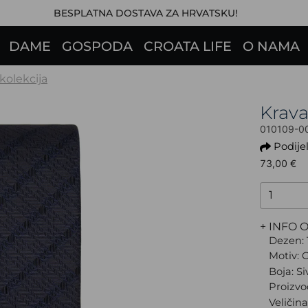
BESPLATNA DOSTAVA ZA HRVATSKU!
DAME
GOSPODA
CROATA LIFE
O NAMA
 kolekcija
Krav
010109-0
Podijel
73,00 €
+ INFO 
Dezen: 
Motiv: G
Boja: Si
Proizvo
Veličin