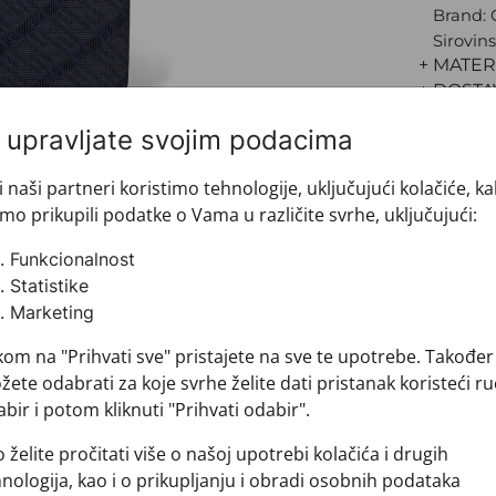
Brand:
Sirovins
+ MATER
+ DOSTA
+ PLAĆA
i upravljate svojim podacima
+ POVRA
i naši partneri koristimo tehnologije, uključujući kolačiće, k
mo prikupili podatke o Vama u različite svrhe, uključujući:
Funkcionalnost
Statistike
Marketing
kom na "Prihvati sve" pristajete na sve te upotrebe. Također
ete odabrati za koje svrhe želite dati pristanak koristeći ru
bir i potom kliknuti "Prihvati odabir".
Pogledajte i ovo
 želite pročitati više o našoj upotrebi kolačića i drugih
nologija, kao i o prikupljanju i obradi osobnih podataka