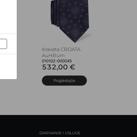
Kravata CROATA
AuHRum
010102-000045
532,00 €
Pogledajte
DARIVANJE I USLUGE