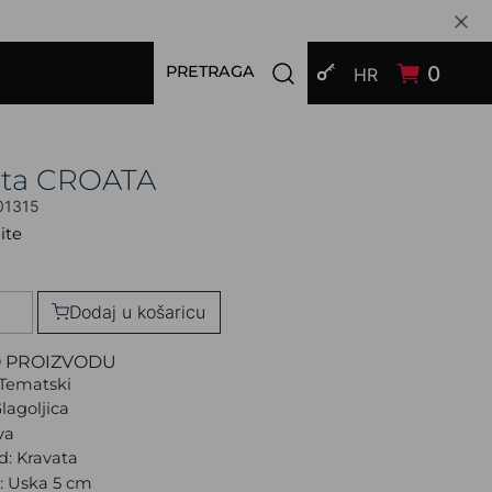
PRIJAVI SE
Open search modal
0
PRETRAGA
HR
ata CROATA
01315
ite
Dodaj u košaricu
O PROIZVODU
Tematski
lagoljica
va
d: Kravata
a: Uska 5 cm