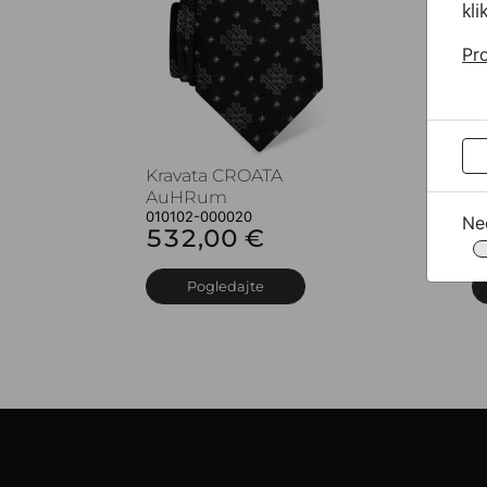
kli
Pro
Kravata CROATA
K
AuHRum
A
010102-000020
0
Ne
532,00 €
5
Pogledajte