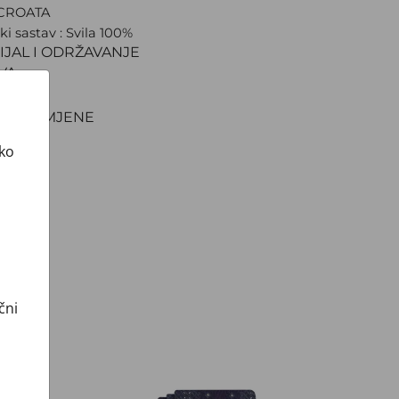
 CROATA
ki sastav : Svila 100%
IJAL I ODRŽAVANJE
VA
NJE
TI I ZAMJENE
ako
čni