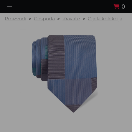
0
Proizvodi
Gospoda
Kravate
Cijela kolekcija