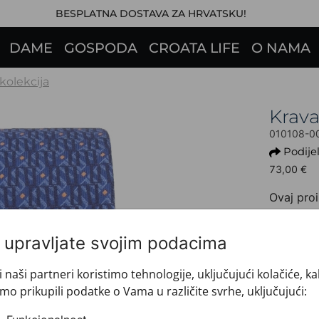
BESPLATNA DOSTAVA ZA HRVATSKU!
DAME
GOSPODA
CROATA LIFE
O NAMA
 kolekcija
Krav
010108-0
Podijel
73,00 €
Ovaj proi
+ INFO 
Dezen: 
i upravljate svojim podacima
Motiv: G
Boja: P
i naši partneri koristimo tehnologije, uključujući kolačiće, k
Proizvo
mo prikupili podatke o Vama u različite svrhe, uključujući:
Veličin
Brand: