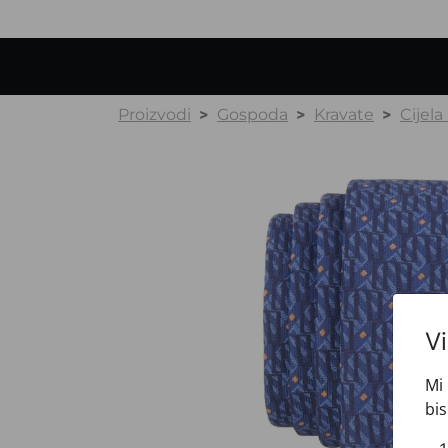
Proizvodi
Gospoda
Kravate
Cijela
V
Mi 
bis