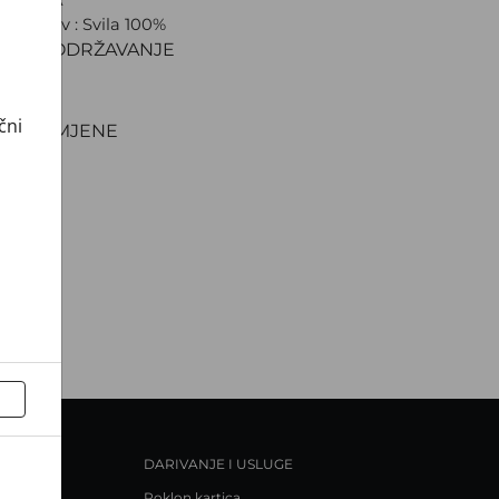
ki sastav : Svila 100%
IJAL I ODRŽAVANJE
VA
NJE
čni
TI I ZAMJENE
DARIVANJE I USLUGE
Poklon kartica