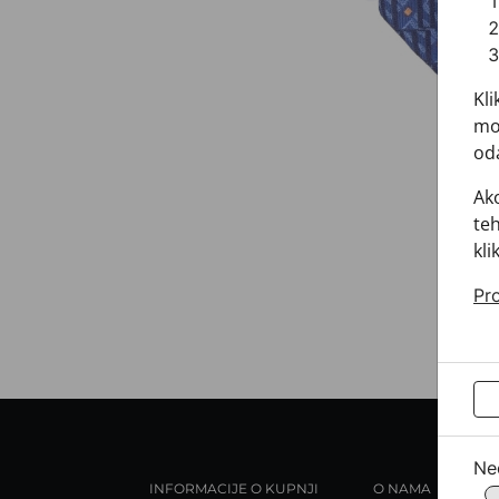
Kli
mož
oda
Ako
teh
kli
Pro
Ne
INFORMACIJE O KUPNJI
O NAMA