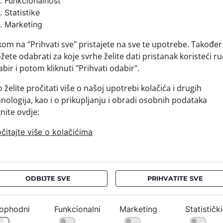
Funkcionalnost
Sirovins
Statistike
+ MATER
Marketing
+ DOSTA
kom na "Prihvati sve" pristajete na sve te upotrebe. Također
+ PLAĆA
ete odabrati za koje svrhe želite dati pristanak koristeći ru
+ POVRA
bir i potom kliknuti "Prihvati odabir".
 želite pročitati više o našoj upotrebi kolačića i drugih
nologija, kao i o prikupljanju i obradi osobnih podataka
knite ovdje:
čitajte više o kolačićima
ODBIJTE SVE
PRIHVATITE SVE
ophodni
Funkcionalni
Marketing
Statistički
NEWSLETTER
PRAVNE OBAVIJESTI