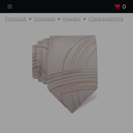
0
Proizvodi
Gospoda
Kravate
Cijela kolekcija