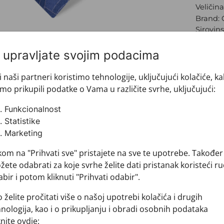
Veličin
Brand:
Sirovins
+ MATER
+ DOSTA
i upravljate svojim podacima
+ PLAĆA
i naši partneri koristimo tehnologije, uključujući kolačiće, k
+ POVRA
mo prikupili podatke o Vama u različite svrhe, uključujući:
Funkcionalnost
Statistike
Marketing
kom na "Prihvati sve" pristajete na sve te upotrebe. Također
ete odabrati za koje svrhe želite dati pristanak koristeći ru
bir i potom kliknuti "Prihvati odabir".
Pogledajte i ovo
 želite pročitati više o našoj upotrebi kolačića i drugih
nologija, kao i o prikupljanju i obradi osobnih podataka
knite ovdje: