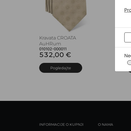
Pro
Kravata CROATA
K
AuHRum
A
010102-000011
0
532,00 €
5
Ne
Pogledajte
INFORMACIJE O KUPNJI
O NAMA