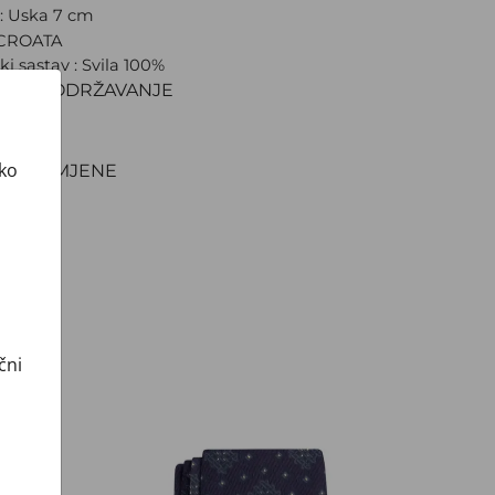
a: Uska 7 cm
 CROATA
ki sastav : Svila 100%
IJAL I ODRŽAVANJE
VA
NJE
ako
TI I ZAMJENE
čni