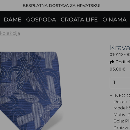
BESPLATNA DOSTAVA ZA HRVATSKU!
DAME
GOSPODA
CROATA LIFE
O NAMA
 kolekcija
Krav
010113-0
Podijel
95,00 €
+ INFO 
Dezen: 
Model: 
Motiv: 
Boja: P
Proizvo