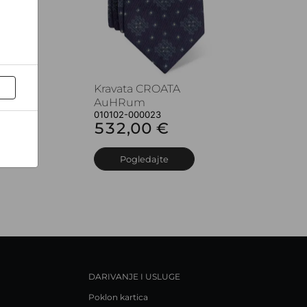
Kravata CROATA
AuHRum
010102-000023
532,00 €
Pogledajte
DARIVANJE I USLUGE
Poklon kartica