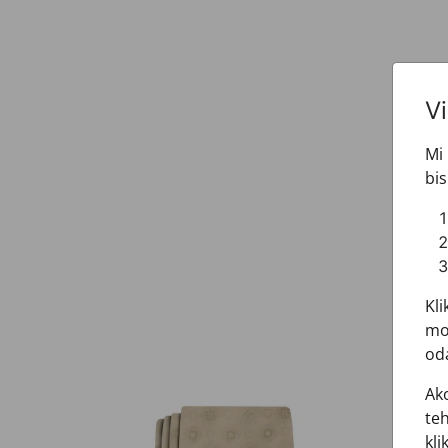
V
Mi 
bis
Kli
mož
oda
Ako
teh
kli