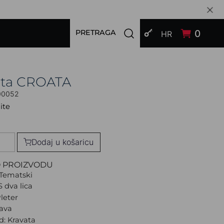
PRIJAVI SE
Open search modal
0
PRETRAGA
HR
ata CROATA
00052
ite
Dodaj u košaricu
O PROIZVODU
Tematski
S dva lica
Pleter
lava
d: Kravata