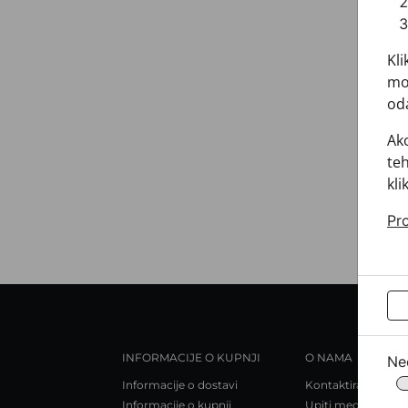
Kli
mož
oda
Ako
teh
kli
Pro
INFORMACIJE O KUPNJI
O NAMA
Ne
Informacije o dostavi
Kontaktirajte nas
Informacije o kupnji
Upiti medija