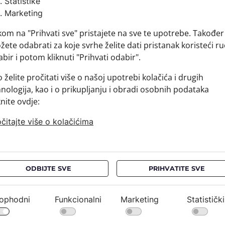
Statistike
Brand:
Marketing
Sirovins
kom na "Prihvati sve" pristajete na sve te upotrebe. Također
+ MATER
ete odabrati za koje svrhe želite dati pristanak koristeći ru
+ DOSTA
bir i potom kliknuti "Prihvati odabir".
+ PLAĆA
+ POVRA
 želite pročitati više o našoj upotrebi kolačića i drugih
nologija, kao i o prikupljanju i obradi osobnih podataka
knite ovdje:
čitajte više o kolačićima
ODBIJTE SVE
PRIHVATITE SVE
NEWSLETTER
PRAVNE OBAVIJESTI
ophodni
Funkcionalni
Marketing
Statistički
Ostanimo u kontaktu*
Uvjeti kupnje / FAQ
Pravila o privatnosti /