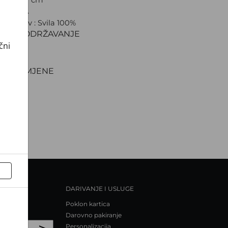
 CROATA
ki sastav : Svila 100%
IJAL I ODRŽAVANJE
čni
VA
NJE
TI I ZAMJENE
DARIVANJE I USLUGE
Poklon kartica
Darovno pakiranje
>
Personalizacija