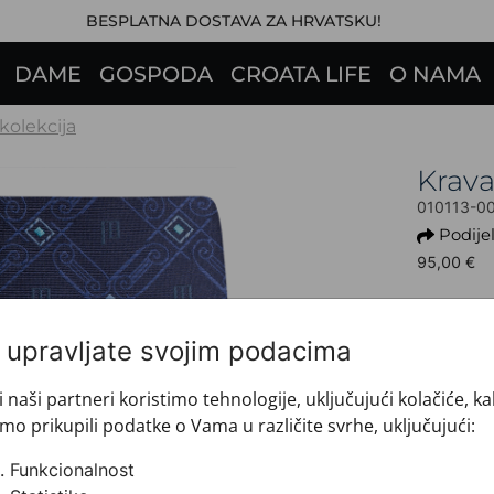
BESPLATNA DOSTAVA ZA HRVATSKU!
DAME
GOSPODA
CROATA LIFE
O NAMA
 kolekcija
Krav
010113-0
Podijel
95,00 €
Ovaj proi
i upravljate svojim podacima
+ INFO 
Dezen: 
Model: 
i naši partneri koristimo tehnologije, uključujući kolačiće, k
Motiv: G
mo prikupili podatke o Vama u različite svrhe, uključujući:
Boja: T
Funkcionalnost
Proizvo
Veličin