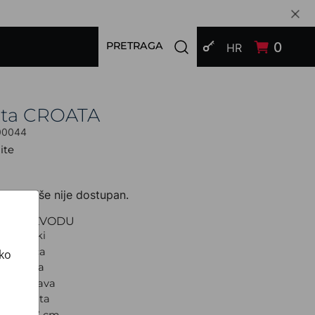
PRIJAVI SE
Open search modal
0
PRETRAGA
HR
ata CROATA
00044
ite
zvod više nije dostupan.
O PROIZVODU
Tematski
S dva lica
ako
lagoljica
amno plava
d: Kravata
a: Uska 7 cm