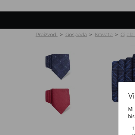
Proizvodi
Gospoda
Kravate
Cijela
V
Mi 
bis