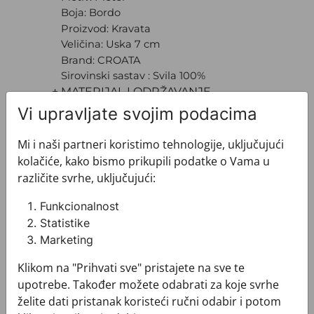
Boja: Bordo
Proizvod: Kravata
Veličina: Uska 7 cm
Brand: CROATA
Sirovinski sastav : Svila 100%
+ MATERIJAL I ODRŽAVANJE
+ DOSTAVA
Vi upravljate svojim podacima
+ PLAĆANJE
+ POVRATI I ZAMJENE
Mi i naši partneri koristimo tehnologije, uključujući
kolačiće, kako bismo prikupili podatke o Vama u
različite svrhe, uključujući:
Funkcionalnost
Statistike
Marketing
Pogledajte i ovo
Klikom na "Prihvati sve" pristajete na sve te
upotrebe. Također možete odabrati za koje svrhe
želite dati pristanak koristeći ručni odabir i potom