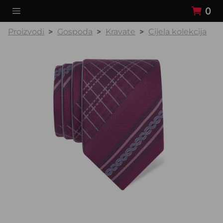
0
Proizvodi
Gospoda
Kravate
Cijela kolekcija