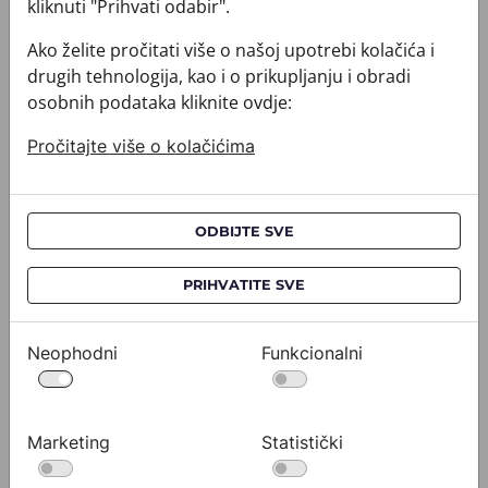
kliknuti "Prihvati odabir".
Ako želite pročitati više o našoj upotrebi kolačića i
drugih tehnologija, kao i o prikupljanju i obradi
osobnih podataka kliknite ovdje:
Pročitajte više o kolačićima
ODBIJTE SVE
PRIHVATITE SVE
Kravata CROATA AuHRum
Kravata 
010102-000011
010102-000
532,00 €
532,0
Neophodni
Funkcionalni
Pogledajte
Marketing
Statistički