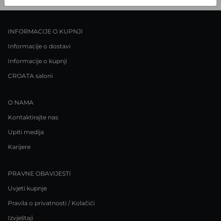
INFORMACIJE O KUPNJI
Informacije o dostavi
Informacije o kupnji
CROATA saloni
O NAMA
Kontaktirajte nas
Upiti medija
Karijere
PRAVNE OBAVIJESTI
Uvjeti kupnje
Pravila o privatnosti / Kolačići
Izvještaji