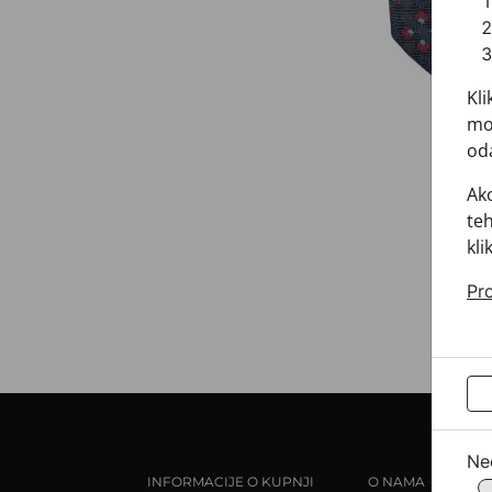
Kli
mož
oda
Ako
teh
kli
Pro
Ne
INFORMACIJE O KUPNJI
O NAMA