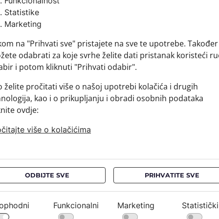
Funkcionalnost
Sirovins
Statistike
+ MATER
Marketing
+ DOSTA
kom na "Prihvati sve" pristajete na sve te upotrebe. Također
+ PLAĆA
ete odabrati za koje svrhe želite dati pristanak koristeći ru
+ POVRA
bir i potom kliknuti "Prihvati odabir".
 želite pročitati više o našoj upotrebi kolačića i drugih
nologija, kao i o prikupljanju i obradi osobnih podataka
knite ovdje:
čitajte više o kolačićima
ODBIJTE SVE
PRIHVATITE SVE
ophodni
Funkcionalni
Marketing
Statistički
NEWSLETTER
PRAVNE OBAVIJESTI