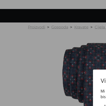
Proizvodi
Gospoda
Kravate
Cijela
V
Mi 
bis