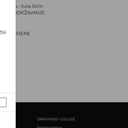
ki sastav : Svila 100%
IJAL I ODRŽAVANJE
VA
NJE
čni
TI I ZAMJENE
DARIVANJE I USLUGE
Poklon kartica