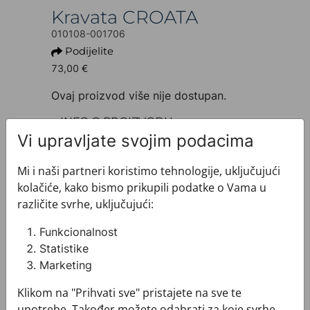
Kravata CROATA
010108-001706
Podijelite
73,00 €
Ovaj proizvod više nije dostupan.
+ INFO O PROIZVODU
Dezen: Tematski
Vi upravljate svojim podacima
Motiv: Kvadrati
Boja: Plava
Mi i naši partneri koristimo tehnologije, uključujući
Proizvod: Kravata
kolačiće, kako bismo prikupili podatke o Vama u
Veličina: Uska 7 cm
različite svrhe, uključujući:
Brand: CROATA
Sirovinski sastav : Svila 100%
Funkcionalnost
+ MATERIJAL I ODRŽAVANJE
Statistike
+ DOSTAVA
Marketing
+ PLAĆANJE
Klikom na "Prihvati sve" pristajete na sve te
+ POVRATI I ZAMJENE
upotrebe. Također možete odabrati za koje svrhe