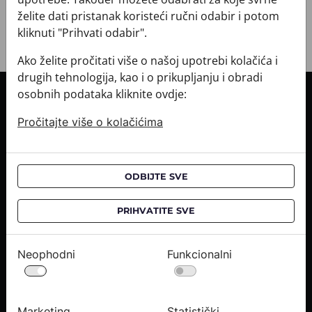
želite dati pristanak koristeći ručni odabir i potom
kliknuti "Prihvati odabir".
Ako želite pročitati više o našoj upotrebi kolačića i
drugih tehnologija, kao i o prikupljanju i obradi
osobnih podataka kliknite ovdje:
INFORMACIJE O KUPNJI
Pročitajte više o kolačićima
Informacije o dostavi
Informacije o kupnji
CROATA saloni
ODBIJTE SVE
O NAMA
PRIHVATITE SVE
Kontaktirajte nas
Upiti medija
Neophodni
Funkcionalni
Karijere
PRAVNE OBAVIJESTI
Marketing
Statistički