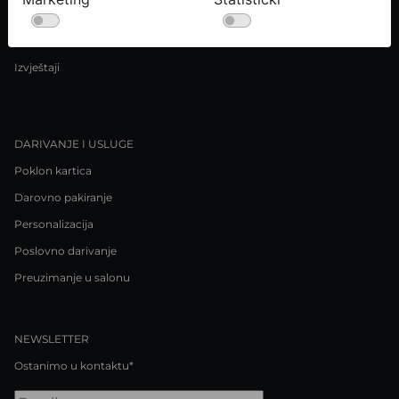
Uvjeti kupnje
Pravila o privatnosti / Kolačići
Izvještaji
DARIVANJE I USLUGE
Poklon kartica
Darovno pakiranje
Personalizacija
Poslovno darivanje
Preuzimanje u salonu
NEWSLETTER
Ostanimo u kontaktu*