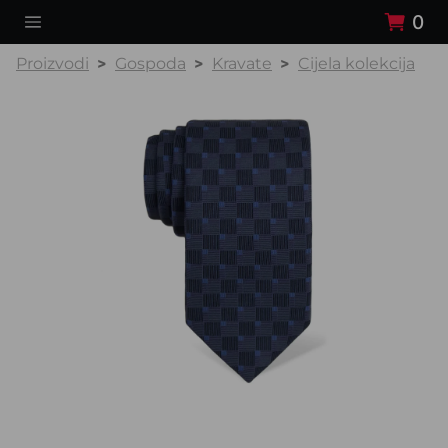
0
Proizvodi
Gospoda
Kravate
Cijela kolekcija