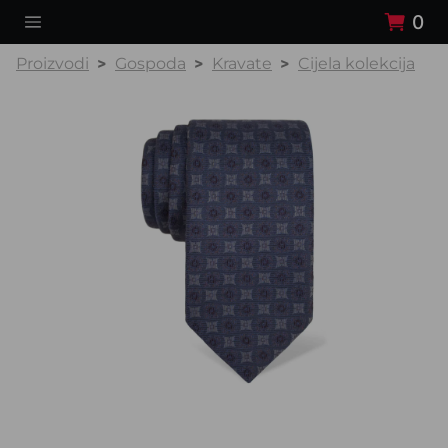
0
Proizvodi
Gospoda
Kravate
Cijela kolekcija