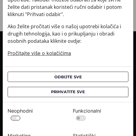
želite dati pristanak koristeći ručni odabir i potom
kliknuti "Prihvati odabir".
Ako želite pročitati više o našoj upotrebi kolačića i
drugih tehnologija, kao i o prikupljanju i obradi
osobnih podataka kliknite ovdje:
INFORMACIJE O KUPNJI
Pročitajte više o kolačićima
Informacije o dostavi
Informacije o kupnji
CROATA saloni
ODBIJTE SVE
O NAMA
PRIHVATITE SVE
Kontaktirajte nas
Upiti medija
Neophodni
Funkcionalni
Karijere
PRAVNE OBAVIJESTI
Marketing
Statistički