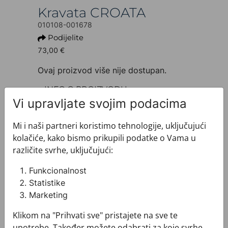
Kravata CROATA
010108-001678
Podijelite
73,00 €
Ovaj proizvod više nije dostupan.
+ INFO O PROIZVODU
Dezen: Tematski
Vi upravljate svojim podacima
Motiv: Glagoljica
Boja: Siva
Mi i naši partneri koristimo tehnologije, uključujući
Proizvod: Kravata
kolačiće, kako bismo prikupili podatke o Vama u
Veličina: Uska 7 cm
različite svrhe, uključujući:
Brand: CROATA
Sirovinski sastav : Svila 100%
Funkcionalnost
+ MATERIJAL I ODRŽAVANJE
Statistike
+ DOSTAVA
Marketing
+ PLAĆANJE
Klikom na "Prihvati sve" pristajete na sve te
+ POVRATI I ZAMJENE
upotrebe. Također možete odabrati za koje svrhe