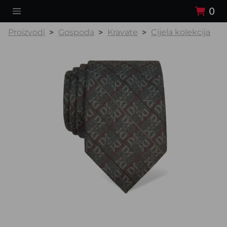
0
Proizvodi
Gospoda
Kravate
Cijela kolekcija