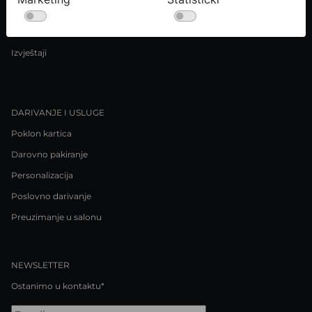
Uvjeti kupnje
Pravila o privatnosti / Kolačići
Izvještaji
DARIVANJE I USLUGE
Poklon kartica
Darovno pakiranje
Personalizacija
Poslovno darivanje
Preuzimanje u salonu
NEWSLETTER
Ostanimo u kontaktu*