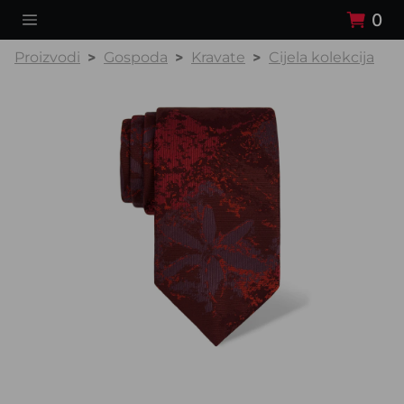
0
Proizvodi
Gospoda
Kravate
Cijela kolekcija