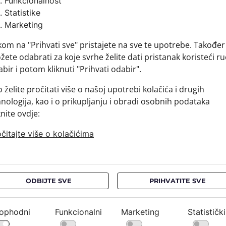
Funkcionalnost
Brand:
Statistike
Sirovins
Marketing
+ MATER
kom na "Prihvati sve" pristajete na sve te upotrebe. Također
+ DOSTA
ete odabrati za koje svrhe želite dati pristanak koristeći ru
+ PLAĆA
bir i potom kliknuti "Prihvati odabir".
+ POVRA
 želite pročitati više o našoj upotrebi kolačića i drugih
nologija, kao i o prikupljanju i obradi osobnih podataka
knite ovdje:
čitajte više o kolačićima
ODBIJTE SVE
PRIHVATITE SVE
ophodni
Funkcionalni
Marketing
Statistički
NEWSLETTER
PRAVNE OBAVIJESTI