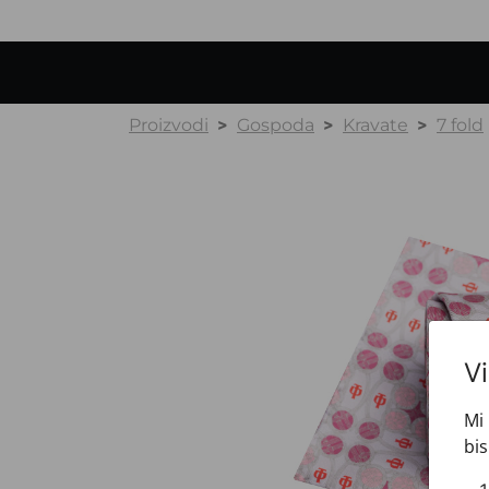
Proizvodi
Gospoda
Kravate
7 fold
V
Mi 
bis