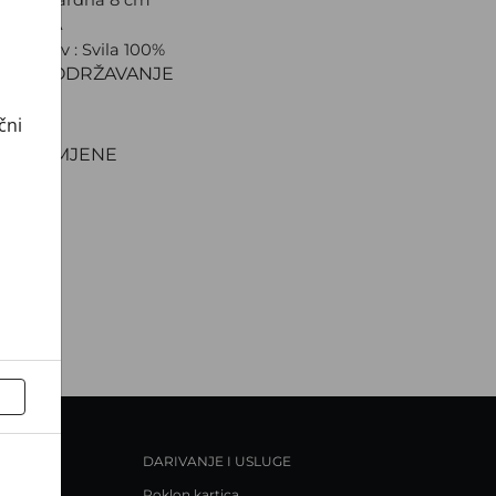
 CROATA
ki sastav : Svila 100%
IJAL I ODRŽAVANJE
VA
čni
NJE
TI I ZAMJENE
DARIVANJE I USLUGE
Poklon kartica