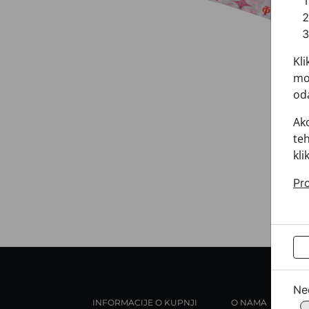
Kli
mož
oda
Ako
teh
kli
Pro
Ne
INFORMACIJE O KUPNJI
O NAMA