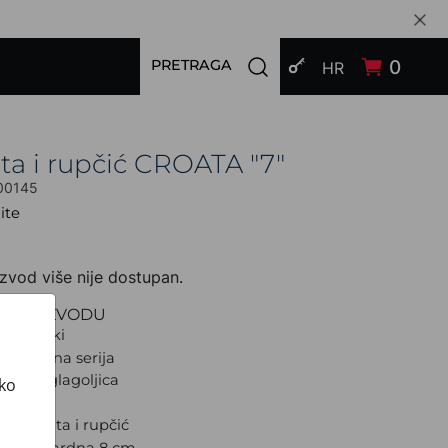
PRIJAVI SE
Open search modal
0
PRETRAGA
HR
ta i rupčić CROATA "7"
00145
ite
zvod više nije dostupan.
O PROIZVODU
Tematski
Limitirana serija
leter i glagoljica
ako
oza
d: Kravata i rupčić
a: Standardna 8 cm