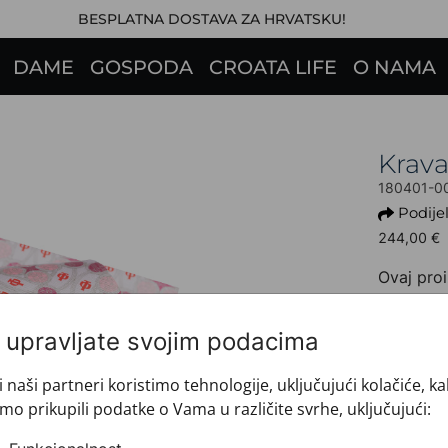
BESPLATNA DOSTAVA ZA HRVATSKU!
DAME
GOSPODA
CROATA LIFE
O NAMA
Krava
180401-0
Podijel
244,00 €
Ovaj proi
+ INFO 
Dezen: 
i upravljate svojim podacima
Model: 
Motiv: P
i naši partneri koristimo tehnologije, uključujući kolačiće, k
Boja: R
mo prikupili podatke o Vama u različite svrhe, uključujući:
Proizvo
Veličin